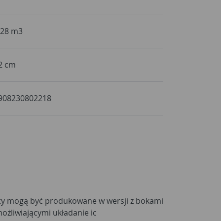
,28 m3
2 cm
908230802218
ożliwiającymi układanie ic