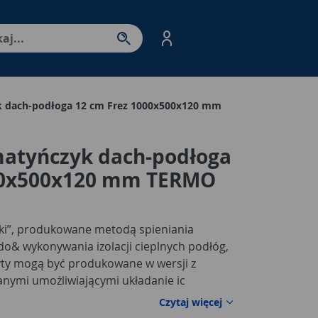
nter - przejdź do strony produktów. Spacja – otwórz/zamkni
k dach-podłoga 12 cm Frez 1000x500x120 mm
matyńczyk dach-podłoga
00x500x120 mm TERMO
opki”, produkowane metodą spieniania
do& wykonywania izolacji cieplnych podłóg,
yty mogą być produkowane w wersji z
anymi umożliwiającymi układanie ic
Czytaj więcej