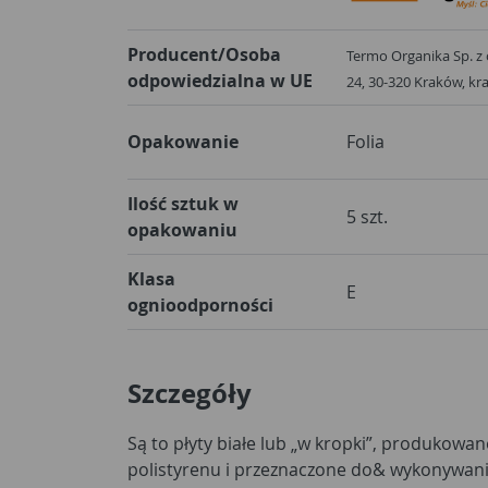
Producent/Osoba
Termo Organika Sp. z o
odpowiedzialna w UE
24, 30-320 Kraków, 
Opakowanie
Folia
Ilość sztuk w
5 szt.
opakowaniu
Klasa
E
ognioodporności
Szczegóły
Są to płyty białe lub „w kropki”, produkowa
dachów i stropodachów. Płyty mogą być produkow
polistyrenu i przeznaczone do& wykonywania 