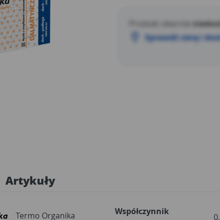
Produkt obecnie
niedos
Sprawdź cenę i do
Artykuły
Współczynnik
Termo Organika
0