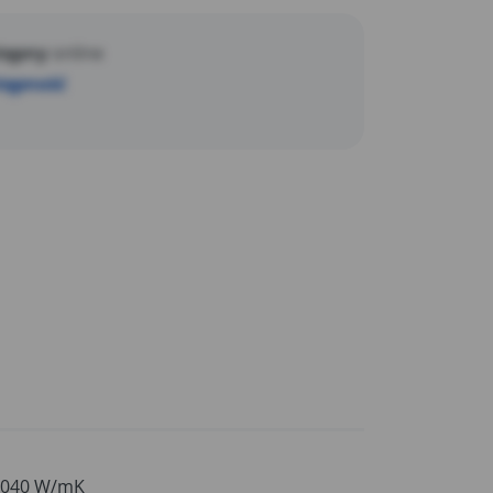
tępny
online
stępność
,040 W/mK