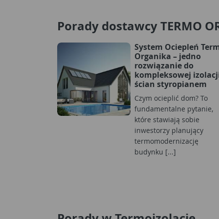
Porady dostawcy TERMO 
System Ociepleń Ter
Organika – jedno
rozwiązanie do
kompleksowej izolacj
ścian styropianem
Czym ocieplić dom? To
fundamentalne pytanie,
które stawiają sobie
inwestorzy planujący
termomodernizację
budynku [...]
Porady w Termoizolacje