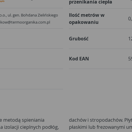
przenikania ciepła
Ilość metrów w
.o., ul. gen. Bohdana Zielińskiego
0
opakowaniu
krakow@termoorganika.com.pl
Grubość
1
Kod EAN
5
ne metodą spieniania
ane w wersji z bokami
izolacji cieplnych podłóg,
płaskimi lub frezowanymi um