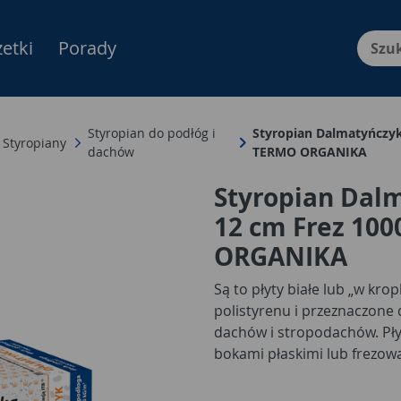
etki
Porady
Menu Produktów, nawigacja: E
Styropian do podłóg i
Styropian Dalmatyńczy
Styropiany
dachów
TERMO ORGANIKA
Styropian Dal
12 cm Frez 10
ORGANIKA
Są to płyty białe lub „w kr
polistyrenu i przeznaczone 
dachów i stropodachów. Pł
bokami płaskimi lub frezow