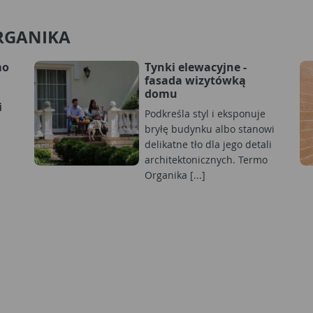
ORGANIKA
mo
Tynki elewacyjne -
fasada wizytówką
domu
i
Podkreśla styl i eksponuje
bryłę budynku albo stanowi
delikatne tło dla jego detali
architektonicznych. Termo
Organika [...]