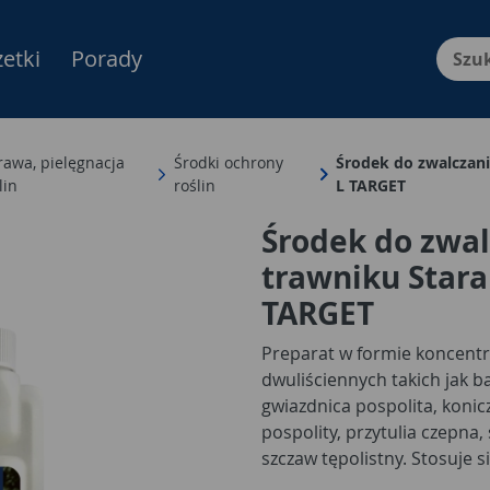
etki
Porady
Menu Produktów, nawigacja: E
awa, pielęgnacja
Środki ochrony
Środek do zwalczani
lin
roślin
L TARGET
Środek do zwa
trawniku Stara
TARGET
Preparat w formie koncent
dwuliściennych takich jak b
gwiazdnica pospolita, koni
pospolity, przytulia czepna
szczaw tępolistny. Stosuje 
na bazie trzech substancji 