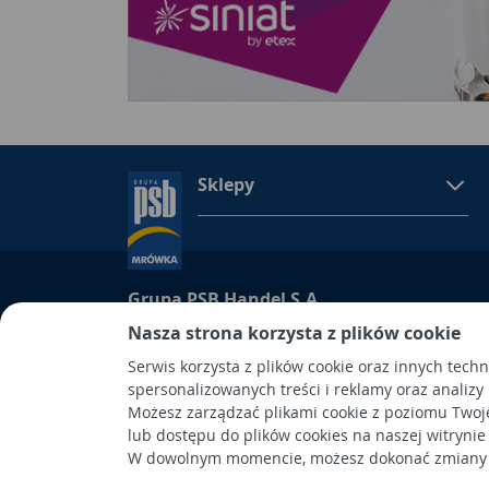
Sklepy
Grupa PSB Handel S.A.
Nasza strona korzysta z plików cookie
Grupa PSB Handel S.A., siedziba: Wełecz 142, 28-
wpisana do Rejestru Przedsiębiorców prowadzon
Serwis korzysta z plików cookie oraz innych tech
Kielcach
spersonalizowanych treści i reklamy oraz analizy
pod nr KRS 0000661047, NIP 6551974439, REGON
Możesz zarządzać plikami cookie z poziomu Twoj
kapitał wpłacony: 53.275.000,00 zł. Spółka posiad
lub dostępu do plików cookies na naszej witrynie
W dowolnym momencie, możesz dokonać zmiany s