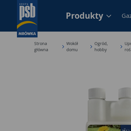
Produkty
Gaz
Strona
Wokół
Ogród,
Upr
główna
domu
hobby
roś