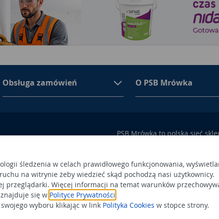
Obsługa zamówień
O PSB Mrówka
PSB Mrówka to polska sieć skl
asortymencie PSB Mrówka znajd
100 Busko-Zdrój
wykończeniowe i dekoracyjne, w
ego przez Sąd Rejonowy w
także artykuły związane z ogr
nologii śledzenia w celach prawidłowego funkcjonowania, wyświetla
 ruchu na witrynie żeby wiedzieć skąd pochodzą nasi użytkownicy.
 366438684,
Obowiązek
Po
ej przeglądarki. Więcej informacji na temat warunków przechowyw
a status dużego przedsiębiorcy.
informacyjny
 znajduje się w
Polityce Prywatności
.
Po
wojego wyboru klikając w link
Polityka Cookies
w stopce strony.