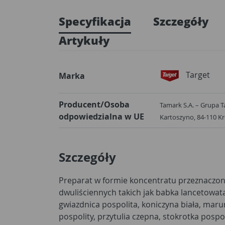
Specyfikacja
Szczegóły
Artykuły
Target
Marka
Producent/Osoba
Tamark S.A. – Grupa Ta
odpowiedzialna w UE
Kartoszyno, 84-110 K
Szczegóły
Preparat w formie koncentratu przeznaczo
dwuliściennych takich jak babka lancetowat
gwiazdnica pospolita, koniczyna biała, ma
pospolity, przytulia czepna, stokrotka pospo