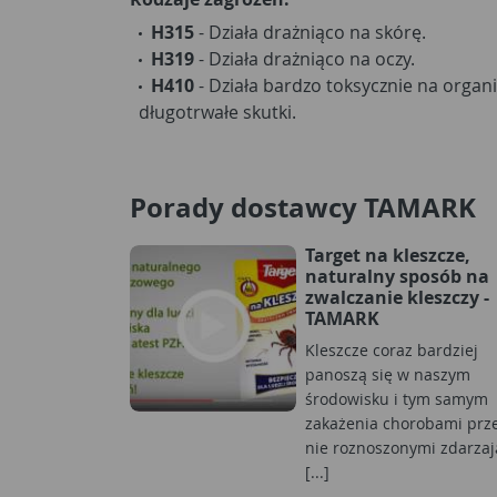
H315
- Działa drażniąco na skórę.
H319
- Działa drażniąco na oczy.
H410
- Działa bardzo toksycznie na orga
długotrwałe skutki.
Porady dostawcy TAMARK
Target na kleszcze,
naturalny sposób na
zwalczanie kleszczy -
TAMARK
Kleszcze coraz bardziej
panoszą się w naszym
środowisku i tym samym
zakażenia chorobami prz
nie roznoszonymi zdarzaj
[...]