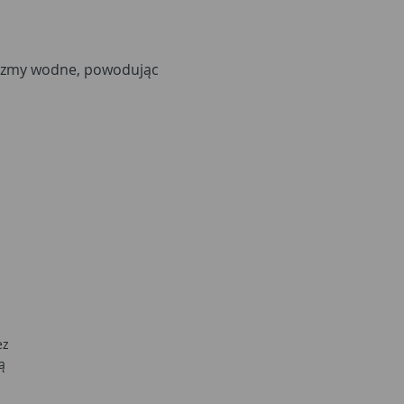
nizmy wodne, powodując
ez
ą