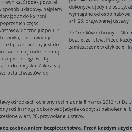
y trawnika. Środek powstał
dokonywać jedynie osoby: a) 
 w sposób układowy, najpierw
wymagane od osób nabywając
ierając aż do korzeni.
art. 28. przywołanej ustawy.
poprzez ich część
astów widoczne już po 1-2
Ze środków ochrony roślin 
a trawnika, nie powoduje
bezpieczeństwa. Przed każdy
odukt przeznaczony jest do
zamieszczone w etykiecie i 
ona wcześniej i odmierzoną
wo uzupełnionego wodą.
ąpić do oprysku. Zaleca się
 wzrostu chwastów, od
wy ośrodkach ochrony roślin z dnia 8 marca 2013 r. ( Dz.U. z 
ony roślin mogą dokonywać jedynie osoby: a) pełnoletnie, b
reślone w art. 28. przywołanej ustawy.
stać z zachowaniem bezpieczeństwa. Przed każdym użyci