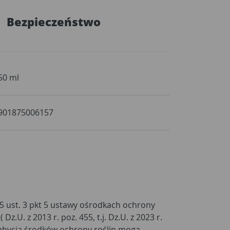
Bezpieczeństwo
50 ml
901875006157
5 ust. 3 pkt 5 ustawy ośrodkach ochrony
 Dz.U. z 2013 r. poz. 455, t.j. Dz.U. z 2023 r.
nabycia środków ochrony roślin mogą