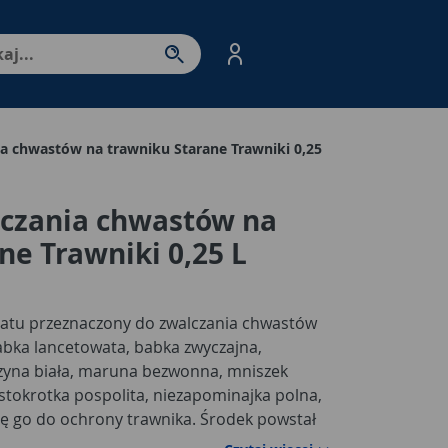
nter - przejdź do strony produktów. Spacja – otwórz/zamkni
a chwastów na trawniku Starane Trawniki 0,25
lczania chwastów na
ne Trawniki 0,25 L
ratu przeznaczony do zwalczania chwastów
abka lancetowata, babka zwyczajna,
czyna biała, maruna bezwonna, mniszek
, stokrotka pospolita, niezapominajka polna,
się go do ochrony trawnika. Środek powstał
czynnych. Działa w sposób układowy,