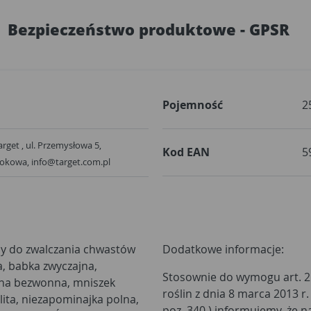
Bezpieczeństwo produktowe - GPSR
Pojemność
2
rget , ul. Przemysłowa 5,
Kod EAN
5
rokowa, info@target.com.pl
ny do zwalczania chwastów
Dodatkowe informacje:
a, babka zwyczajna,
Stosownie do wymogu art. 2
runa bezwonna, mniszek
roślin z dnia 8 marca 2013 r. (
lita, niezapominajka polna,
poz. 340 ) informujemy, że 