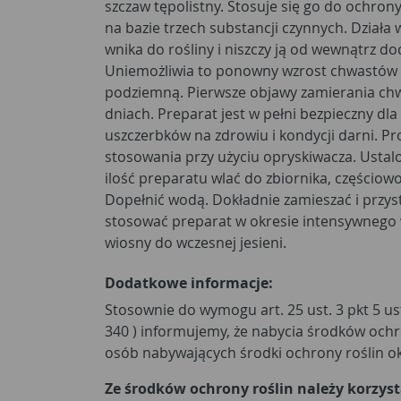
szczaw tępolistny. Stosuje się go do ochron
na bazie trzech substancji czynnych. Działa
wnika do rośliny i niszczy ją od wewnątrz doc
Uniemożliwia to ponowny wzrost chwastów 
podziemną. Pierwsze objawy zamierania chw
dniach. Preparat jest w pełni bezpieczny dl
uszczerbków na zdrowiu i kondycji darni. Pr
stosowania przy użyciu opryskiwacza. Ustal
ilość preparatu wlać do zbiornika, częścio
Dopełnić wodą. Dokładnie zamieszać i przyst
stosować preparat w okresie intensywnego
wiosny do wczesnej jesieni.
Dodatkowe informacje:
Stosownie do wymogu art. 25 ust. 3 pkt 5 usta
340 ) informujemy, że nabycia środków ochr
osób nabywających środki ochrony roślin ok
Ze środków ochrony roślin należy korzy