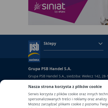
Sklepy
Grupa PSB Handel S.A.
Grupa PSB Handel S.A., siedziba: Wełecz 142, 28-
wpisana do Rejestru Przedsiębiorców prowadzon
Nasza strona korzysta z plików cookie
Kielcach
pod nr KRS 0000661047, NIP 6551974439, REGON
Serwis korzysta z plików cookie oraz innych tech
kapitał wpłacony: 53.275.000,00 zł. Spółka posiad
spersonalizowanych treści i reklamy oraz analizy
Możesz zarządzać plikami cookie z poziomu Twoj