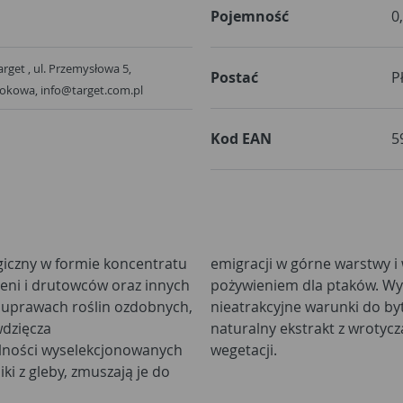
Pojemność
0
rget , ul. Przemysłowa 5,
Postać
P
rokowa, info@target.com.pl
Kod EAN
5
giczny w formie koncentratu
 powierzchnię. Tam stają się
eni i drutowców oraz innych
ysk Wrotyczem stwarza się
w uprawach roślin ozdobnych,
odników w glebie. Zawiera
wdzięcza
cały okres
alności wyselekcjonowanych
wegetacji.
i z gleby, zmuszają je do