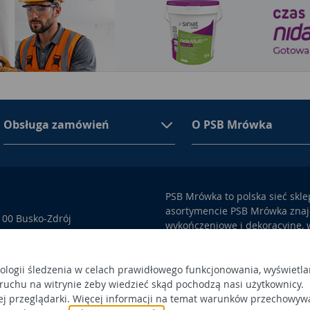
Obsługa zamówień
O PSB Mrówka
PSB Mrówka to polska sieć skl
asortymencie PSB Mrówka znajd
100 Busko-Zdrój
wykończeniowe i dekoracyjne, w
ego przez Sąd Rejonowy w
także artykuły związane z ogr
 366438684,
Obowiązek
Po
nologii śledzenia w celach prawidłowego funkcjonowania, wyświetla
a status dużego przedsiębiorcy.
informacyjny
 ruchu na witrynie żeby wiedzieć skąd pochodzą nasi użytkownicy.
Po
ej przeglądarki. Więcej informacji na temat warunków przechowyw