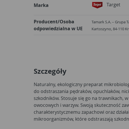
Target
Marka
Producent/Osoba
Tamark S.A. – Grupa Ta
odpowiedzialna w UE
Kartoszyno, 84-110 K
Szczegóły
Naturalny, ekologiczny preparat mikrobiolo
emigracji w górne warstwy i wychodzenia na
do odstraszania pędraków, opuchlaków, nici
pożywieniem dla ptaków. Wykonując opr
szkodników. Stosuje się go na trawnikach, 
nieatrakcyjne warunki do bytowania szk
owocowych i warzyw. Swoją skuteczność za
naturalny ekstrakt z wrotycza. Można go stosować przez 
charakterystycznemu zapachowi oraz dział
mikroorganizmów, które odstraszają szkodnik