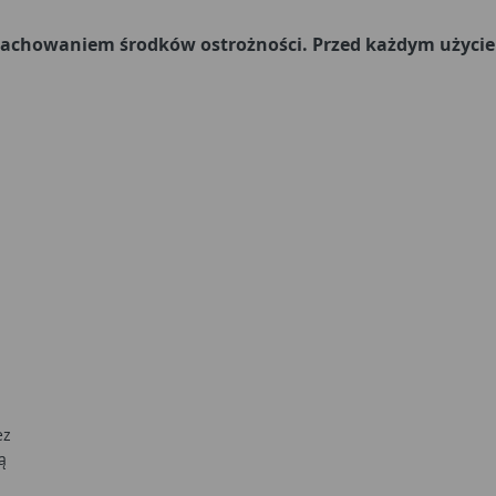
achowaniem środków ostrożności. Przed każdym użyciem 
ez
ą