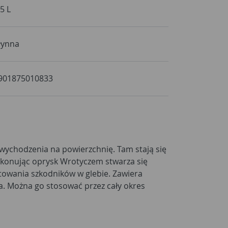
,5 L
łynna
901875010833