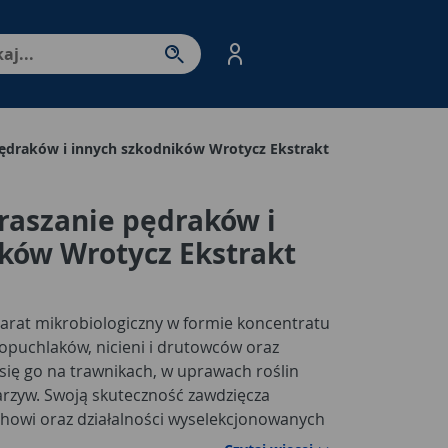
nter - przejdź do strony produktów. Spacja – otwórz/zamkni
pędraków i innych szkodników Wrotycz Ekstrakt
raszanie pędraków i
ków Wrotycz Ekstrakt
parat mikrobiologiczny w formie koncentratu
opuchlaków, nicieni i drutowców oraz
się go na trawnikach, w uprawach roślin
rzyw. Swoją skuteczność zawdzięcza
howi oraz działalności wyselekcjonowanych
raszają szkodniki z gleby, zmuszają je do