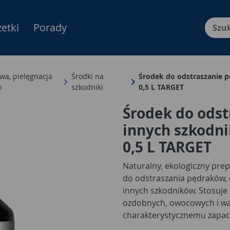
etki
Porady
Menu Produktów, nawigacja: E
wa, pielęgnacja
Środki na
Środek do odstraszanie 
n
szkodniki
0,5 L TARGET
Środek do odst
innych szkodni
0,5 L TARGET
Naturalny, ekologiczny pre
do odstraszania pędraków, 
innych szkodników. Stosuje 
ozdobnych, owocowych i wa
charakterystycznemu zapac
mikroorganizmów, które odst