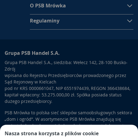
O PSB Mrówka
Regulaminy
Grupa PSB Handel S.A.
Grupa PSB Handel S.A., siedziba: Wełecz 142, 28-100 Busko-
Zdrój
wpisana do Rejestru Przedsiębiorców prowadzonego przez
Sąd Rejonowy w Kielcach
pod nr KRS 0000661047, NIP 6551974439, REGON 366438684,
kapitał wpłacony: 53.275.000,00 zł. Spółka posiada status
dużego przedsiębiorcy.
PSB Mrówka to polska sieć sklepów samoobsługowych sektora
„dom i ogród”. W asortymencie PSB Mrówka znajdują się
materiały budowlane, artykuły wykończeniowe i dekoracyjne,
wyposażenie łazienek i kuchni, elektronarzędzia, a także
Nasza strona korzysta z plików cookie