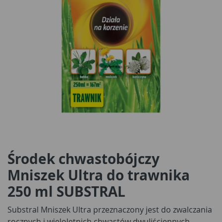
Środek chwastobójczy
Mniszek Ultra do trawnika
250 ml SUBSTRAL
Substral Mniszek Ultra przeznaczony jest do zwalczania
rocznych i wieloletnich chwastów dwuliściennych