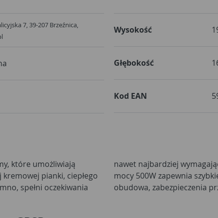
Galicyjska 7, 39-207 Brzeźnica,
Wysokość
1
pl
Głębokość
1
na
Kod EAN
5
y, które umożliwiają
y spieniacz do mleka o
ej kremowej pianki, ciepłego
anie. Izolowana, cool-touch
zimno, spełni oczekiwania
obudowa, zabezpieczenia pr