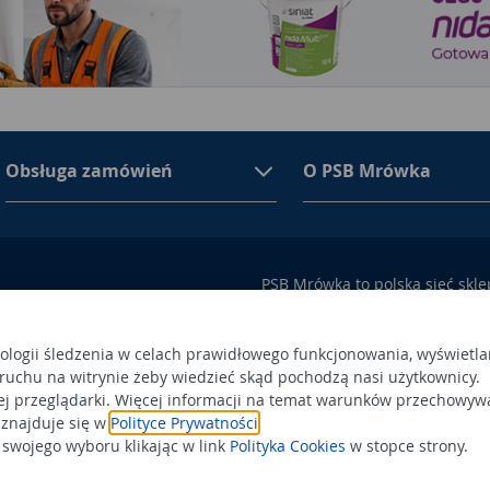
Obsługa zamówień
O PSB Mrówka
PSB Mrówka to polska sieć skl
asortymencie PSB Mrówka znajd
100 Busko-Zdrój
wykończeniowe i dekoracyjne, w
ego przez Sąd Rejonowy w
także artykuły związane z ogr
nologii śledzenia w celach prawidłowego funkcjonowania, wyświetla
 ruchu na witrynie żeby wiedzieć skąd pochodzą nasi użytkownicy.
 366438684,
Obowiązek
Po
ej przeglądarki. Więcej informacji na temat warunków przechowyw
a status dużego przedsiębiorcy.
informacyjny
 znajduje się w
Polityce Prywatności
.
Po
wojego wyboru klikając w link
Polityka Cookies
w stopce strony.