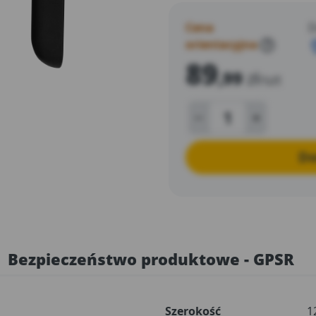
Cena
D
orientacyjna
?
89
,99
zł
/szt
Do
Bezpieczeństwo produktowe - GPSR
Szerokość
1