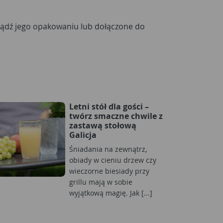
Letni stół dla gości –
twórz smaczne chwile z
zastawą stołową
Galicja
Śniadania na zewnątrz,
obiady w cieniu drzew czy
wieczorne biesiady przy
grillu mają w sobie
wyjątkową magię. Jak [...]