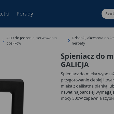
etki
Porady
Menu Produktów, nawigacja: E
AGD do jedzenia, serwowania
Dzbanki, akcesoria do ka
posiłków
herbaty
Spieniacz do m
GALICJA
Spieniacz do mleka wyposaż
przygotowanie ciepłej i zwar
mleka z delikatną pianką lu
nawet najbardziej wymagają
mocy 500W zapewnia szybkie
obudowa, zabezpieczenia p