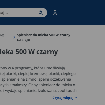
nter - przejdź do strony produktów. Spacja – otwórz/zamkni
wy,
Spieniacz do mleka 500 W czarny
GALICJA
leka 500 W czarny
ony w 4 programy, które umożliwiają
tej pianki, ciepłej kremowej pianki, ciepłego
b spienianie na zimno, spełni oczekiwania
cych smakoszy. Cichy spieniacz do mleka o
 i wydaje spienianie. Izolowana, cool-touch
rzed przegrzaniem i wygotowaniem.
Czytaj więcej