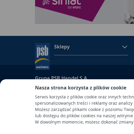
Sklepy
Grupa PSB Handel S.A.
Grupa PSB Handel S.A., siedziba: Wełecz 142, 28-
Nasza strona korzysta z plików cookie
wpisana do Rejestru Przedsiębiorców prowadzon
Serwis korzysta z plików cookie oraz innych tech
Kielcach
spersonalizowanych treści i reklamy oraz analizy
pod nr KRS 0000661047, NIP 6551974439, REGON
Możesz zarządzać plikami cookie z poziomu Twoj
kapitał wpłacony: 53.275.000,00 zł. Spółka posiad
lub dostępu do plików cookies na naszej witrynie
W dowolnym momencie, możesz dokonać zmiany s