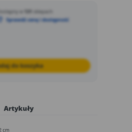
ostępny w
131
sklepach
Sprawdź cenę i dostępność
daj do koszyka
Artykuły
2 cm