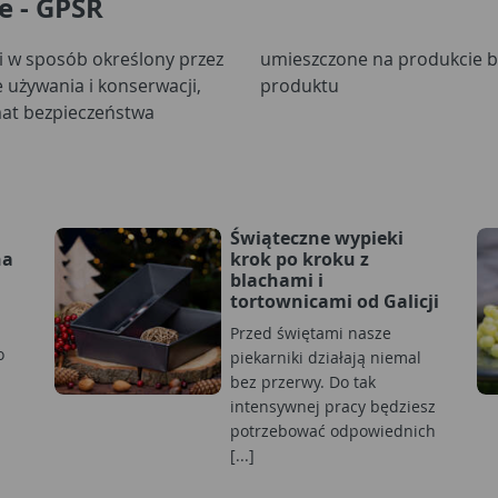
e - GPSR
i w sposób określony przez
kowaniu lub dołączone do
 używania i konserwacji,
produktu
emat bezpieczeństwa
Świąteczne wypieki
na
krok po kroku z
blachami i
tortownicami od Galicji
Przed świętami nasze
o
piekarniki działają niemal
bez przerwy. Do tak
intensywnej pracy będziesz
potrzebować odpowiednich
[...]