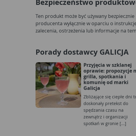
Bezpieczeństwo produktow
Ten produkt może być używany bezpiecznie 
umieszczone na produkcie bądź jego opa
producenta wyłącznie w oparciu o instrukcje
zalecenia, ostrzeżenia lub informacje na t
Porady dostawcy GALICJA
Przyjęcia w szklanej
oprawie: propozycje 
grilla, spotkania i
komunię od marki
Galicja
Zbliżające się ciepłe dni t
doskonały pretekst do
spędzania czasu na
zewnątrz i organizacji
spotkań w gronie [...]