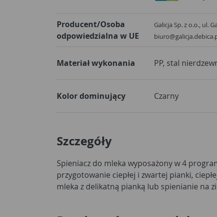
Producent/Osoba
Galicja Sp. z o.o., ul. 
odpowiedzialna w UE
biuro@galicja.debica.
Materiał wykonania
PP, stal nierdzew
Kolor dominujący
Czarny
Szczegóły
Spieniacz do mleka wyposażony w 4 program
nawet najbardziej wymagających smakoszy. Cich
przygotowanie ciepłej i zwartej pianki, ciepł
mocy 500W zapewnia szybkie i wydaje spieni
mleka z delikatną pianką lub spienianie na 