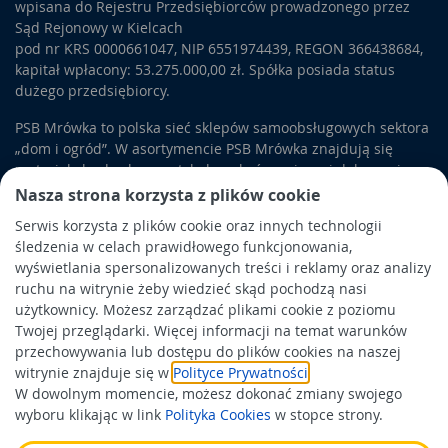
wpisana do Rejestru Przedsiębiorców prowadzonego przez
Sąd Rejonowy w Kielcach
pod nr KRS 0000661047, NIP 6551974439, REGON 366438684,
kapitał wpłacony: 53.275.000,00 zł. Spółka posiada status
dużego przedsiębiorcy.
PSB Mrówka to polska sieć sklepów samoobsługowych sektora
„dom i ogród”. W asortymencie PSB Mrówka znajdują się
materiały budowlane, artykuły wykończeniowe i dekoracyjne,
wyposażenie łazienek i kuchni, elektronarzędzia, a także
Nasza strona korzysta z plików cookie
artykuły związane z ogrodem i otoczeniem domu.
Serwis korzysta z plików cookie oraz innych technologii
śledzenia w celach prawidłowego funkcjonowania,
Obowiązek informacyjny
wyświetlania spersonalizowanych treści i reklamy oraz analizy
Polityka prywatności
ruchu na witrynie żeby wiedzieć skąd pochodzą nasi
użytkownicy. Możesz zarządzać plikami cookie z poziomu
Polityka Cookies
Twojej przeglądarki. Więcej informacji na temat warunków
Odbiór zużytego sprzętu
przechowywania lub dostępu do plików cookies na naszej
witrynie znajduje się w
Polityce Prywatności
.
W dowolnym momencie, możesz dokonać zmiany swojego
Wspierają nas:
wyboru klikając w link
Polityka Cookies
w stopce strony.