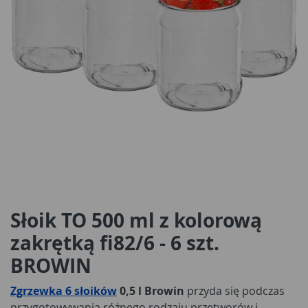
Słoik TO 500 ml z kolorową
zakrętką fi82/6 - 6 szt.
BROWIN
Zgrzewka 6 słoików
0,5 l Browin
przyda się podczas
przygotowywania różnego rodzaju przetworów i