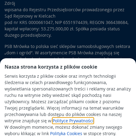
Zdrój
wpisana do Rejestru Przedsiębiorców prowadzonego przez
Sąd Rejonowy w Kielcach
pod nr KRS 0000661047, NIP 6551974439, REGON 366438684,
kapitał wpłacony: 53.275.000,00 zł. Spółka posiada status
dużego przedsiębiorcy.
PSB Mrówka to polska sieć sklepów samoobsługowych sektora
„dom i ogród”. W asortymencie PSB Mrówka znajdują się
materiały budowlane, artykuły wykończeniowe i dekoracyjne,
wyposażenie łazienek i kuchni, elektronarzędzia, a także
Nasza strona korzysta z plików cookie
artykuły związane z ogrodem i otoczeniem domu.
Serwis korzysta z plików cookie oraz innych technologii
śledzenia w celach prawidłowego funkcjonowania,
Obowiązek informacyjny
wyświetlania spersonalizowanych treści i reklamy oraz analizy
Polityka prywatności
ruchu na witrynie żeby wiedzieć skąd pochodzą nasi
użytkownicy. Możesz zarządzać plikami cookie z poziomu
Polityka Cookies
Twojej przeglądarki. Więcej informacji na temat warunków
Odbiór zużytego sprzętu
przechowywania lub dostępu do plików cookies na naszej
witrynie znajduje się w
Polityce Prywatności
.
W dowolnym momencie, możesz dokonać zmiany swojego
Wspierają nas:
wyboru klikając w link
Polityka Cookies
w stopce strony.