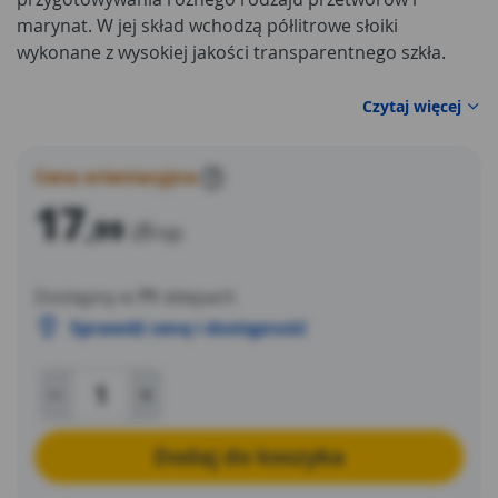
marynat. W jej skład wchodzą półlitrowe słoiki
wykonane z wysokiej jakości transparentnego szkła.
Czytaj więcej
Cena orientacyjna
?
17
,99
zł
/op
Dostępny w
71
sklepach
Sprawdź cenę i dostępność
Dodaj do koszyka