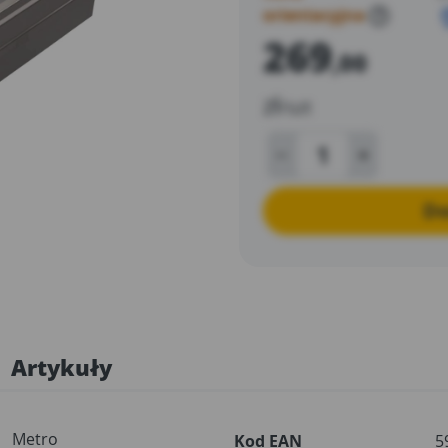
orientacyjna
?
269
,00
zł
/szt
Do
Artykuły
Metro
Kod EAN
5