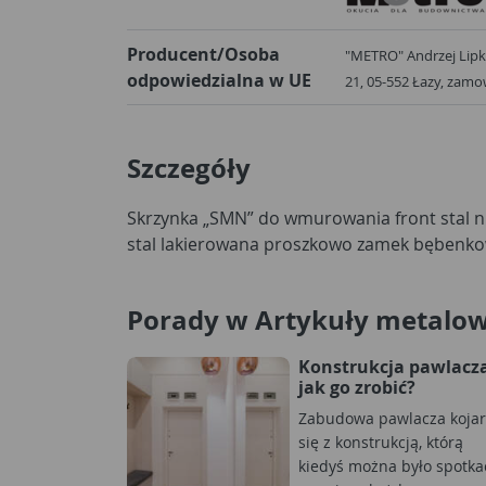
Producent/Osoba
"METRO" Andrzej Lipka i Wspólnicy S
odpowiedzialna w UE
21, 05-552 Łazy, zam
Szczegóły
Skrzynka „SMN” do wmurowania front stal n
stal lakierowana proszkowo zamek bębenkowy
Porady w Artykuły metalo
Konstrukcja pawlacza
jak go zrobić?
Zabudowa pawlacza kojar
się z konstrukcją, którą
kiedyś można było spotka