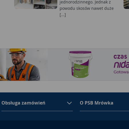
jednorodzinnego. Jednak z
powodu skosów nawet duże
[...]
Obsługa zamówień
O PSB Mrówka