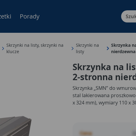
etki
Porady
Menu Produktów, nawigacja: E
Skrzynki na listy, skrzynki na
Skrzynki na
Skrzynka n
klucze
listy
nierdzewn
Skrzynka na l
2-stronna nie
Skrzynka „SMN” do wmurowan
stal lakierowana proszkowo
x 324 mm), wymiary 110 x 
Cena
D