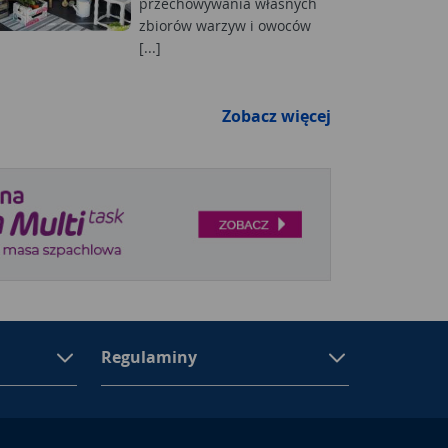
przechowywania własnych
zbiorów warzyw i owoców
[...]
Zobacz więcej
Regulaminy