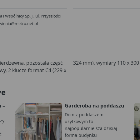
p. J., ul. Przyszłości
owienia@metro.net.pl
ierdzewna, pozostała część
324 mm), wymiary 110 x 300
, 2 klucze format C4 (229 x
we
 –
Garderoba na poddaszu
Dom z poddaszem
zy
użytkowym to
najpopularniejsza dzisiaj
ć
forma budynku