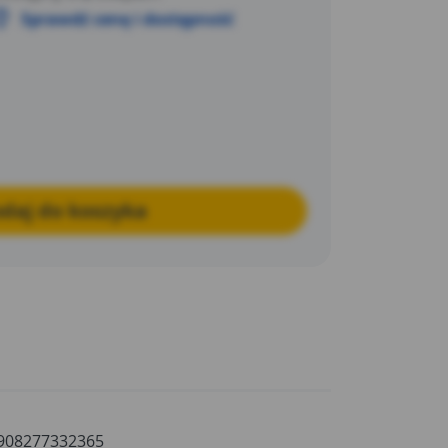
Sprawdź cenę i dostępność
daj do koszyka
908277332365