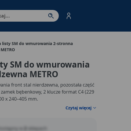
nter - przejdź do strony produktów. Spacja – otwórz/zamkni
a listy SM do wmurowania 2-stronna
a METRO
isty SM do wmurowania
rdzewna METRO
ia front stal nierdzewna, pozostała część
 zamek bębenkowy, 2 klucze format C4 (229
300 x 240–405 mm.
Czytaj więcej
ostępny w
2
sklepach