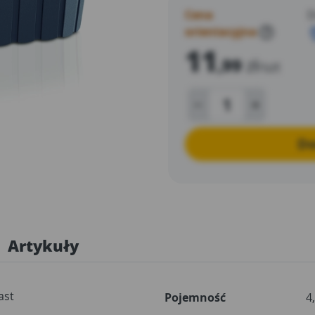
aranżacji.
Cena
D
orientacyjna
?
11
,99
zł
/szt
Do
Artykuły
ast
Pojemność
4