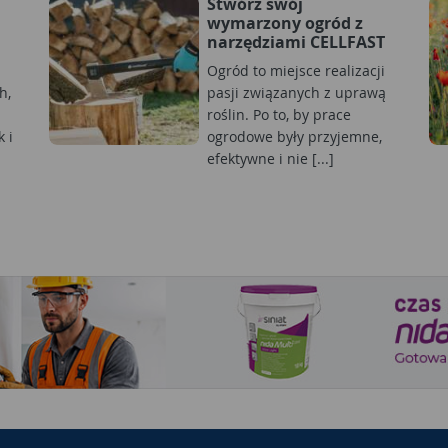
Stwórz swój
wymarzony ogród z
narzędziami CELLFAST
Ogród to miejsce realizacji
h,
pasji związanych z uprawą
roślin. Po to, by prace
 i
ogrodowe były przyjemne,
efektywne i nie [...]