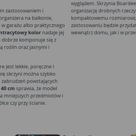
wyglądem. Skrzynia Boardee
ym zastosowaniem i
organizację drobnych rzeczy 
rganizera na balkonie,
kompaktowemu rozmiarowi, n
 w garażu albo praktycznego
zastosowaniu będzie przyd
ntracytowy kolor
nadaje jej
wewnątrz domu, jak i w prze
u dobrze komponuje się z
 roślin oraz jasnymi i
 jest lekkie, poręczne i
nię skrzyni można szybko
ch zabrudzeń powstających
 40 cm
sprawia, że model
a mniejszych przedmiotów i
łce czy przy ścianie.