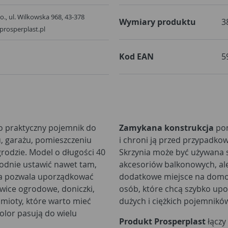
.o., ul. Wilkowska 968, 43-378
Wymiary produktu
3
prosperplast.pl
Kod EAN
5
o praktyczny pojemnik do
Zamykana konstrukcja
pom
, garażu, pomieszczeniu
i chroni ją przed przypadk
rodzie. Model o długości 40
Skrzynia może być używana 
odnie ustawić nawet tam,
akcesoriów balkonowych, ale 
nia pozwala uporządkować
dodatkowe miejsce na domow
awice ogrodowe, doniczki,
osób, które chcą szybko up
mioty, które warto mieć
dużych i ciężkich pojemnikó
kolor pasują do wielu
Produkt Prosperplast
łączy