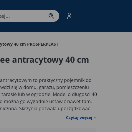
nter - przejdź do strony produktów. Spacja – otwórz/zamkni
acytowy 40 cm PROSPERPLAST
dee antracytowy 40 cm
 antracytowym to praktyczny pojemnik do
wdzi się w domu, garażu, pomieszczeniu
tarasie lub w ogrodzie. Model o długości 40
go można go wygodnie ustawić nawet tam,
raniczona. Skrzynia pozwala uporządkować
e narzędzia, rękawice ogrodowe, doniczki,
Czytaj więcej
e lub inne przedmioty, które warto mieć
 forma i ciemny kolor pasują do wielu