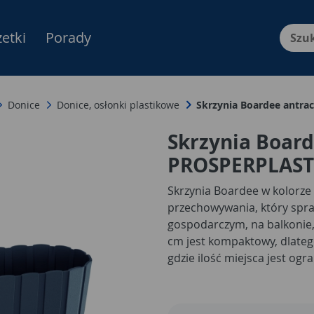
etki
Porady
Menu Produktów, nawigacja: E
Donice
Donice, osłonki plastikowe
Skrzynia Boardee antr
Skrzynia Boar
PROSPERPLAST
Skrzynia Boardee w kolorze
przechowywania, który spra
gospodarczym, na balkonie, 
cm jest kompaktowy, dlate
gdzie ilość miejsca jest og
drobne akcesoria, niewielki
zabawki, dekoracje sezonow
zawsze pod ręką. Jej prosta