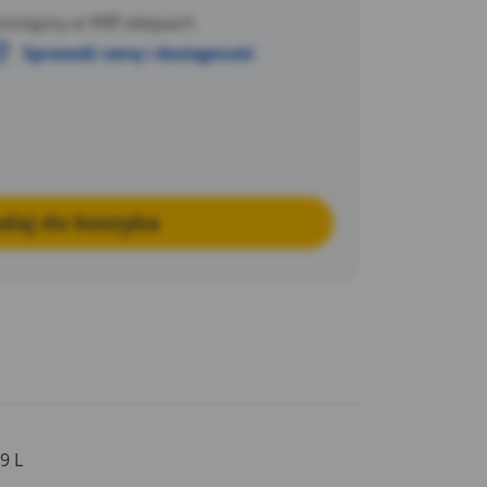
ostępny w
117
sklepach
Sprawdź cenę i dostępność
daj do koszyka
,9 L