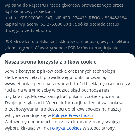
wpisana do Rejestru Przedsiębiorców prowadzonego przez
Sąd Rejonowy w Kielcach
pod nr KRS 0000661047, NIP 6551974439, REGON 366438684,
kapitał wpłacony: 53.275.000,00 zł. Spółka posiada status
dużego przedsiębiorcy.
PSB Mrówka to polska sieć sklepów samoobsługowych sektora
„dom i ogród”. W asortymencie PSB Mrówka znajdują się
materiały budowlane, artykuły wykończeniowe i dekoracyjne,
wyposażenie łazienek i kuchni, elektronarzędzia, a także
Nasza strona korzysta z plików cookie
artykuły związane z ogrodem i otoczeniem domu.
Serwis korzysta z plików cookie oraz innych technologii
śledzenia w celach prawidłowego funkcjonowania,
Obowiązek informacyjny
wyświetlania spersonalizowanych treści i reklamy oraz analizy
Polityka prywatności
ruchu na witrynie żeby wiedzieć skąd pochodzą nasi
użytkownicy. Możesz zarządzać plikami cookie z poziomu
Polityka Cookies
Twojej przeglądarki. Więcej informacji na temat warunków
Odbiór zużytego sprzętu
przechowywania lub dostępu do plików cookies na naszej
witrynie znajduje się w
Polityce Prywatności
.
W dowolnym momencie, możesz dokonać zmiany swojego
Wspierają nas:
wyboru klikając w link
Polityka Cookies
w stopce strony.