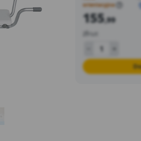
orientacyjna
?
155
,99
zł
/szt
Do