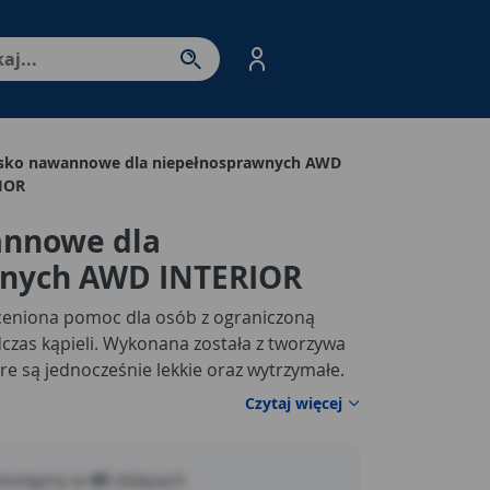
nter - przejdź do strony produktów. Spacja – otwórz/zamkni
isko nawannowe dla niepełnosprawnych AWD
IOR
annowe dla
wnych AWD INTERIOR
eniona pomoc dla osób z ograniczoną
czas kąpieli. Wykonana została z tworzywa
re są jednocześnie lekkie oraz wytrzymałe.
Czytaj więcej
ostępny w
45
sklepach