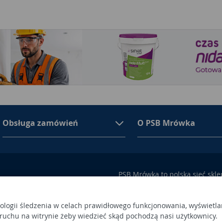
Obsługa zamówień
O PSB Mrówka
PSB Mrówka to polska sieć skl
asortymencie PSB Mrówka znajd
100 Busko-Zdrój
wykończeniowe i dekoracyjne, w
ego przez Sąd Rejonowy w
także artykuły związane z ogr
nologii śledzenia w celach prawidłowego funkcjonowania, wyświetla
 ruchu na witrynie żeby wiedzieć skąd pochodzą nasi użytkownicy.
 366438684,