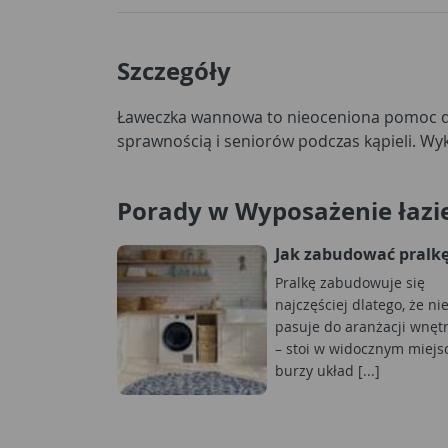
Szczegóły
Ławeczka wannowa to nieoceniona pomoc d
sprawnością i seniorów podczas kąpieli. Wy
Porady w Wyposażenie łazi
Jak zabudować pralk
Pralkę zabudowuje się
najczęściej dlatego, że ni
pasuje do aranżacji wnęt
– stoi w widocznym miejs
burzy układ [...]