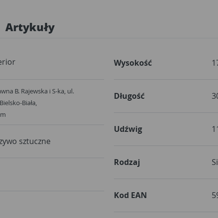
Artykuły
rior
Wysokość
1
wna B. Rajewska i S-ka, ul.
Długość
3
Bielsko-Biała,
om
Udźwig
1
zywo sztuczne
Rodzaj
S
Kod EAN
5