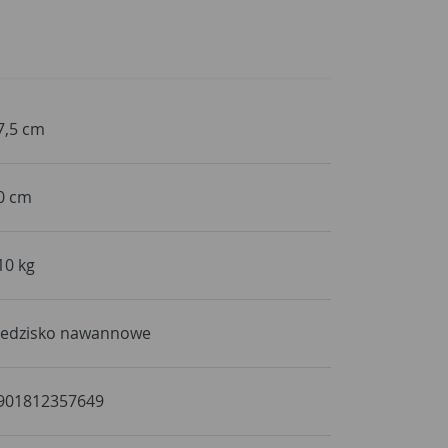
7,5 cm
0 cm
10 kg
iedzisko nawannowe
901812357649