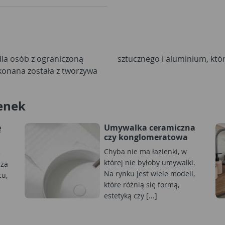
la osób z ograniczoną
sztucznego i aluminium, któr
konana została z tworzywa
enek
ę
Umywalka ceramiczna
czy konglomeratowa
Chyba nie ma łazienki, w
e
której nie byłoby umywalki.
rza
Na rynku jest wiele modeli,
cu,
które różnią się formą,
estetyką czy [...]