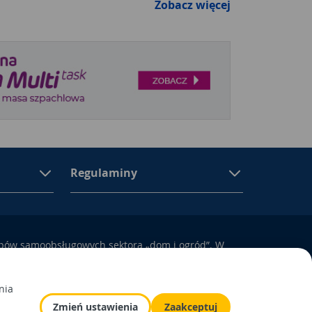
Zobacz więcej
Regulaminy
epów samoobsługowych sektora „dom i ogród”. W
ują się materiały budowlane, artykuły
yposażenie łazienek i kuchni, elektronarzędzia, a
odem i otoczeniem domu.
nia
Zmień ustawienia
Zaakceptuj