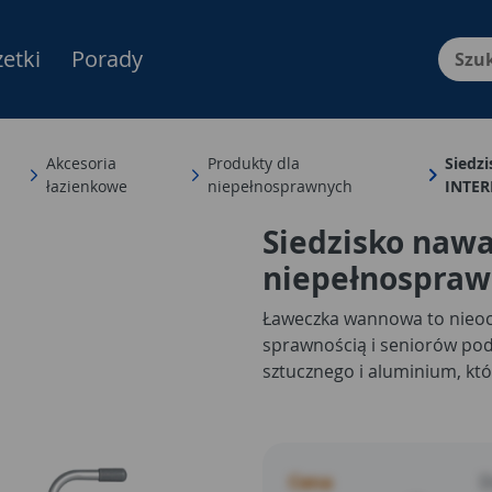
etki
Porady
Menu Produktów, nawigacja: E
Akcesoria
Produkty dla
Siedz
łazienkowe
niepełnosprawnych
INTER
Siedzisko naw
niepełnospra
Ławeczka wannowa to nieoc
sprawnością i seniorów pod
sztucznego i aluminium, któ
Cena
D