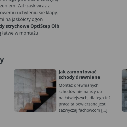
zeniem. Zatrzask wraz z
owemu uchyleniu się klapy,
mi na jaskółczy ogon
dy strychowe OptiStep Olb
 łatwe w montażu i
dy
Jak zamontować
schody drewniane
Montaż drewnianych
schodów nie należy do
najłatwiejszych, dlatego też
praca ta powierzana jest
zazwyczaj fachowcom [...]