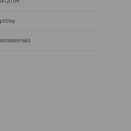
0x120 cm
ptiStep
900988691663