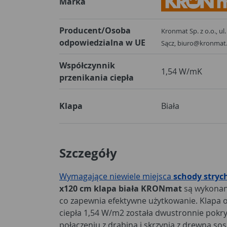
Marka
Producent/Osoba
Kronmat Sp. z o.o., u
odpowiedzialna w UE
Sącz, biuro@kronmat
Współczynnik
1,54 W/mK
przenikania ciepła
Klapa
Biała
Szczegóły
Wymagające niewiele miejsca
schody stry
x120 cm klapa biała KRONmat
są wykonan
co zapewnia efektywne użytkowanie. Klapa 
ciepła 1,54 W/m2 została dwustronnie pokry
połączeniu z drabiną i skrzynią z drewna s