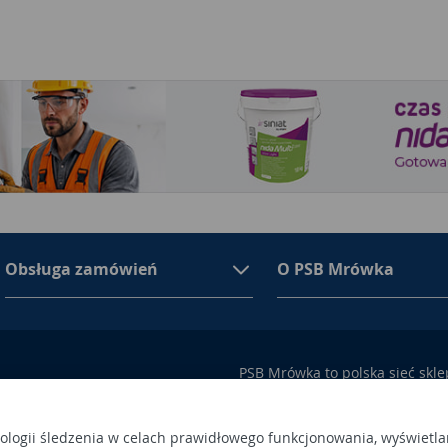
Obsługa zamówień
O PSB Mrówka
PSB Mrówka to polska sieć skl
asortymencie PSB Mrówka znajd
100 Busko-Zdrój
wykończeniowe i dekoracyjne, w
ego przez Sąd Rejonowy w
także artykuły związane z ogr
nologii śledzenia w celach prawidłowego funkcjonowania, wyświetla