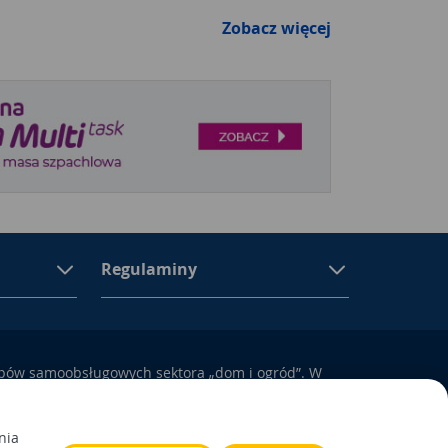
Zobacz więcej
Regulaminy
epów samoobsługowych sektora „dom i ogród”. W
ują się materiały budowlane, artykuły
yposażenie łazienek i kuchni, elektronarzędzia, a
odem i otoczeniem domu.
nia