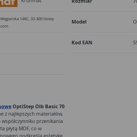
Kronmat
Rozmiar
7
l. Węgierska 146C, 33-300 Nowy
Model
O
.com
Kod EAN
5
chowe
OptiStep Olb Basic 70
e z najlepszych materiałów,
o współczynniku przenikania
ta płytą MDF, co w
osnowego podkreśla estetykę