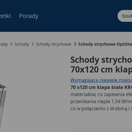
etki
Porady
Menu Produktów, nawigacja: E
rady
Schody
Schody strychowe
Schody strychowe OptiSte
Schody strycho
70x120 cm kla
Wymagające niewiele miejs
70 x120 cm klapa biała 
materiałów, co zapewnia ef
przenikania ciepła 1,54 W/
co w połączeniu z drabiną 
estetykę zestawu i komponu
wraz z drążkiem do otwier
klapy, a stopnie drabiny łą