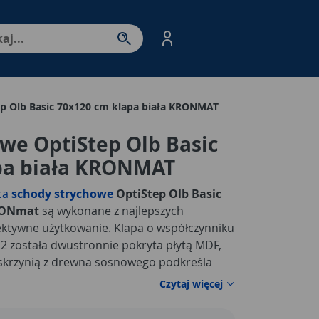
nter - przejdź do strony produktów. Spacja – otwórz/zamkni
p Olb Basic 70x120 cm klapa biała KRONMAT
we OptiStep Olb Basic
pa biała KRONMAT
ca
schody strychowe
OptiStep Olb Basic
KRONmat
są wykonane z najlepszych
ektywne użytkowanie. Klapa o współczynniku
m2 została dwustronnie pokryta płytą MDF,
i skrzynią z drewna sosnowego podkreśla
je się z każdym pomieszczeniem. Zatrzask
Czytaj więcej
ania zapobiega przypadkowemu uchyleniu się
czone z listwami bocznymi na jaskółczy ogon