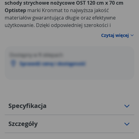
schody strychowe nożycowe OST 120 cm x 70 cm
Optistep
marki Kronmat to najwyższa jakość
materiałów gwarantująca długie oraz efektywne
użytkowanie. Dzięki odpowiedniej szerokości i
odległości stopni
schody
są stabilne i zapewniają
Czytaj więcej
bezpieczne dojście do strychów i poddaszy.
Najważniejsze parametry techniczne
schodów
strychowych nożycowych OST 120 cm x 70 cm
Dostępny w
1
sklepach
Optistep
Kronmat to przede wszystkim:
Sprawdź cenę i dostępność
Specyfikacja
Szczegóły