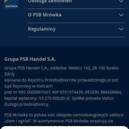
Obsługa zamówień
O PSB Mrówka
Regulaminy
Grupa PSB Handel S.A.
Grupa PSB Handel S.A., siedziba: Wełecz 142, 28-100 Busko-
Zdrój
wpisana do Rejestru Przedsiębiorców prowadzonego przez
Sąd Rejonowy w Kielcach
pod nr KRS 0000661047, NIP 6551974439, REGON 366438684,
kapitał wpłacony: 53.275.000,00 zł. Spółka posiada status
dużego przedsiębiorcy.
PSB Mrówka to polska sieć sklepów samoobsługowych sektora
„dom i ogród”. W asortymencie PSB Mrówka znajdują się
materiały budowlane, artykuły wykończeniowe i dekoracyjne,