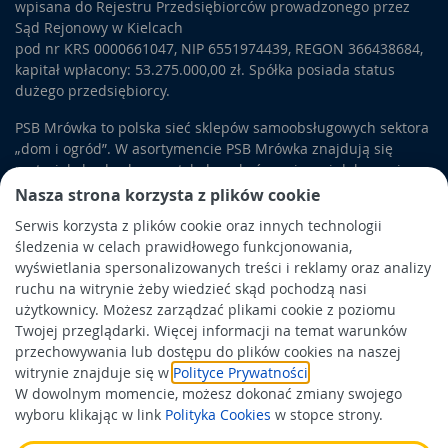
wpisana do Rejestru Przedsiębiorców prowadzonego przez
Sąd Rejonowy w Kielcach
pod nr KRS 0000661047, NIP 6551974439, REGON 366438684,
kapitał wpłacony: 53.275.000,00 zł. Spółka posiada status
dużego przedsiębiorcy.
PSB Mrówka to polska sieć sklepów samoobsługowych sektora
„dom i ogród”. W asortymencie PSB Mrówka znajdują się
materiały budowlane, artykuły wykończeniowe i dekoracyjne,
wyposażenie łazienek i kuchni, elektronarzędzia, a także
Nasza strona korzysta z plików cookie
artykuły związane z ogrodem i otoczeniem domu.
Serwis korzysta z plików cookie oraz innych technologii
śledzenia w celach prawidłowego funkcjonowania,
Obowiązek informacyjny
wyświetlania spersonalizowanych treści i reklamy oraz analizy
Polityka prywatności
ruchu na witrynie żeby wiedzieć skąd pochodzą nasi
użytkownicy. Możesz zarządzać plikami cookie z poziomu
Polityka Cookies
Twojej przeglądarki. Więcej informacji na temat warunków
Odbiór zużytego sprzętu
przechowywania lub dostępu do plików cookies na naszej
witrynie znajduje się w
Polityce Prywatności
.
W dowolnym momencie, możesz dokonać zmiany swojego
Wspierają nas:
wyboru klikając w link
Polityka Cookies
w stopce strony.