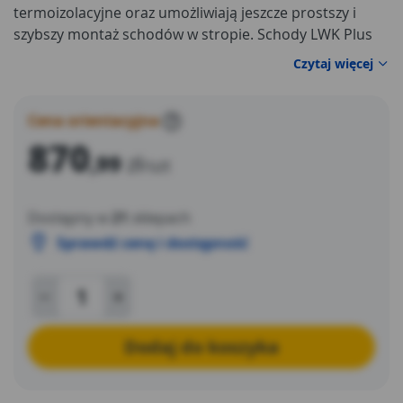
termoizolacyjne oraz umożliwiają jeszcze prostszy i
szybszy montaż schodów w stropie. Schody LWK Plus
posiadają estetycznie wykończoną termoizolacyjną
Czytaj więcej
klapę w kolorze białym oraz standardowo wyposażone
są w poręcz oraz stopki.
Cena orientacyjna
?
870
,99
zł
/szt
Dostępny w
21
sklepach
Sprawdź cenę i dostępność
Dodaj do koszyka