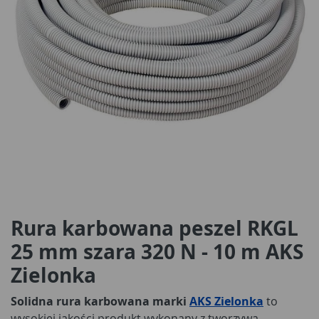
Rura karbowana peszel RKGL
25 mm szara 320 N - 10 m AKS
Zielonka
Solidna rura karbowana marki
AKS Zielonka
to
wysokiej jakości produkt wykonany z tworzywa