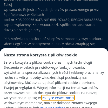
Zdrój
wpisana do Rejestru Przedsiębiorców prowadzonego przez
Sąd Rejonowy w Kielcach
pod nr KRS 0000661047, NIP 6551974439, REGON 366438684,
kapitał wpłacony: 53.275.000,00 zł. Spółka posiada status
dużego przedsiębiorcy.
PSB Mrówka to polska sieć sklepów samoobsługowych sektora
„dom i ogród”. W asortymencie PSB Mrówka znajdują się
materiały budowlane, artykuły wykończeniowe i dekoracyjne,
wyposażenie łazienek i kuchni, elektronarzędzia, a także
Nasza strona korzysta z plików cookie
artykuły związane z ogrodem i otoczeniem domu.
Serwis korzysta z plików cookie oraz innych technologii
śledzenia w celach prawidłowego funkcjonowania,
Obowiązek informacyjny
wyświetlania spersonalizowanych treści i reklamy oraz analizy
Polityka prywatności
ruchu na witrynie żeby wiedzieć skąd pochodzą nasi
użytkownicy. Możesz zarządzać plikami cookie z poziomu
Polityka Cookies
Twojej przeglądarki. Więcej informacji na temat warunków
Odbiór zużytego sprzętu
przechowywania lub dostępu do plików cookies na naszej
witrynie znajduje się w
Polityce Prywatności
.
W dowolnym momencie, możesz dokonać zmiany swojego
Wspierają nas:
wyboru klikając w link
Polityka Cookies
w stopce strony.