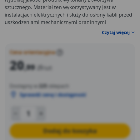
sztucznego. Materiał ten wykorzystywany jest w
instalacjach elektrycznych i służy do osłony kabli przed
uszkodzeniami mechanicznymi oraz innymi
niekorzystnymi czynnikami, takimi jak na przykład
Czytaj więcej
wilgoć. Oferowane
rury elektroinstalacyjne
posiadają
następujące parametry:
Cena orientacyjna
?
20
,99
zł
/szt
Dostępny w
225
sklepach
Sprawdź cenę i dostępność
Dodaj do koszyka