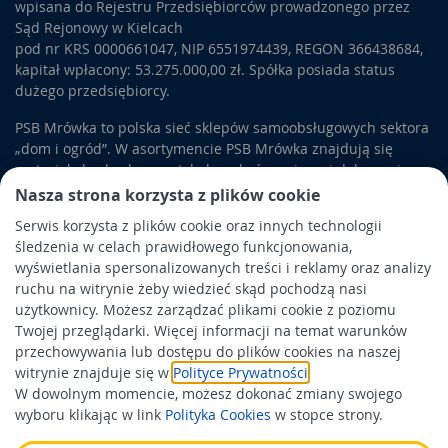
wpisana do Rejestru Przedsiębiorców prowadzonego przez
Sąd Rejonowy w Kielcach
pod nr KRS 0000661047, NIP 6551974439, REGON 366438684,
kapitał wpłacony: 53.275.000,00 zł. Spółka posiada status
dużego przedsiębiorcy.
PSB Mrówka to polska sieć sklepów samoobsługowych sektora
„dom i ogród”. W asortymencie PSB Mrówka znajdują się
materiały budowlane, artykuły wykończeniowe i dekoracyjne,
wyposażenie łazienek i kuchni, elektronarzędzia, a także
Nasza strona korzysta z plików cookie
artykuły związane z ogrodem i otoczeniem domu.
Serwis korzysta z plików cookie oraz innych technologii
śledzenia w celach prawidłowego funkcjonowania,
Obowiązek informacyjny
wyświetlania spersonalizowanych treści i reklamy oraz analizy
Polityka prywatności
ruchu na witrynie żeby wiedzieć skąd pochodzą nasi
użytkownicy. Możesz zarządzać plikami cookie z poziomu
Polityka Cookies
Twojej przeglądarki. Więcej informacji na temat warunków
Odbiór zużytego sprzętu
przechowywania lub dostępu do plików cookies na naszej
witrynie znajduje się w
Polityce Prywatności
.
W dowolnym momencie, możesz dokonać zmiany swojego
Wspierają nas:
wyboru klikając w link
Polityka Cookies
w stopce strony.