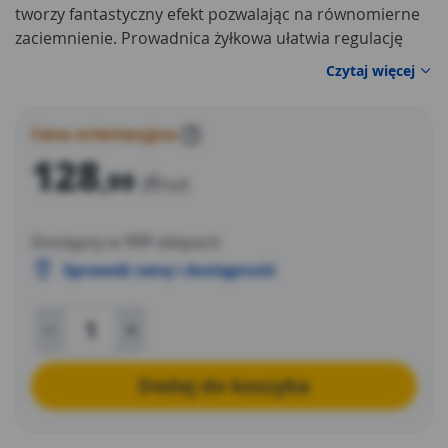
tworzy fantastyczny efekt pozwalając na równomierne
zaciemnienie. Prowadnica żyłkowa ułatwia regulację
pasm i ustawianie ich w dogodny sposób. Pasma
Czytaj więcej
materiału naprzemiennie układają się z pasmami z
cienkiej siatki.
Cena orientacyjna
?
128
,99
zł
/szt
Dostępny w
117
sklepach
Sprawdź cenę i dostępność
Dodaj do koszyka