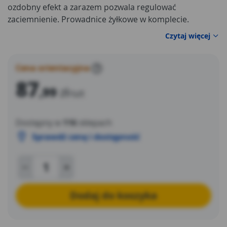
ozdobny efekt a zarazem pozwala regulować
zaciemnienie. Prowadnice żyłkowe w komplecie.
Czytaj więcej
Cena orientacyjna
?
87
,99
zł
/szt
Dostępny w
116
sklepach
Sprawdź cenę i dostępność
Dodaj do koszyka