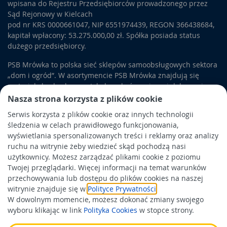
wpisana do Rejestru Przedsiębiorców prowadzonego przez
Sąd Rejonowy w Kielcach
pod nr KRS 0000661047, NIP 6551974439, REGON 366438684,
kapitał wpłacony: 53.275.000,00 zł. Spółka posiada status
dużego przedsiębiorcy.
PSB Mrówka to polska sieć sklepów samoobsługowych sektora
„dom i ogród”. W asortymencie PSB Mrówka znajdują się
materiały budowlane, artykuły wykończeniowe i dekoracyjne,
wyposażenie łazienek i kuchni, elektronarzędzia, a także
Nasza strona korzysta z plików cookie
artykuły związane z ogrodem i otoczeniem domu.
Serwis korzysta z plików cookie oraz innych technologii
śledzenia w celach prawidłowego funkcjonowania,
Obowiązek informacyjny
wyświetlania spersonalizowanych treści i reklamy oraz analizy
Polityka prywatności
ruchu na witrynie żeby wiedzieć skąd pochodzą nasi
użytkownicy. Możesz zarządzać plikami cookie z poziomu
Polityka Cookies
Twojej przeglądarki. Więcej informacji na temat warunków
Odbiór zużytego sprzętu
przechowywania lub dostępu do plików cookies na naszej
witrynie znajduje się w
Polityce Prywatności
.
W dowolnym momencie, możesz dokonać zmiany swojego
Wspierają nas:
wyboru klikając w link
Polityka Cookies
w stopce strony.