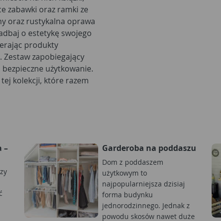
ce zabawki oraz ramki ze
my oraz rustykalna oprawa
adbaj o estetykę swojego
bierając produkty
. Zestaw zapobiegający
 bezpieczne użytkowanie.
ej kolekcji, które razem
 –
Garderoba na poddaszu
Dom z poddaszem
zy
użytkowym to
najpopularniejsza dzisiaj
ć
forma budynku
jednorodzinnego. Jednak z
powodu skosów nawet duże