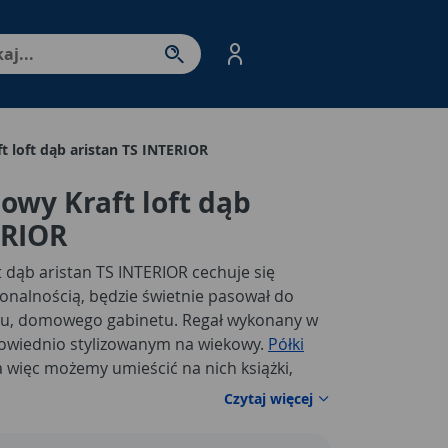
nter - przejdź do strony produktów. Spacja – otwórz/zamkni
t loft dąb aristan TS INTERIOR
owy Kraft loft dąb
ERIOR
t dąb aristan TS INTERIOR cechuje się
onalnością, będzie świetnie pasował do
oju, domowego gabinetu. Regał wykonany w
dpowiednio stylizowanym na wiekowy.
Półki
 a więc możemy umieścić na nich książki,
figurki, dziecięce zabawki oraz ramki ze
Czytaj więcej
ane elementy ramy oraz rustykalna oprawa
trzu wdzięku. Zadbaj o estetykę swojego