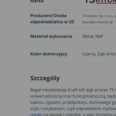
Marka
Producent/Osoba
TS Interior Sp. z o.o.,
odpowiedzialna w UE
biuro@ts-interior.pl
Materiał wykonania
Metal, Mdf
Kolor dominujący
Czarny, Dąb Aris
Szczegóły
Regał młodzieżowy Kraft loft dąb aristan TS
uniwersalnością oraz funkcjonalnością, będ
salonu, sypialni, przedpokoju, domowego g
stylu rustykalnym, czyli odpowiednio styli
regału
są wąskie i stabilne, a więc możemy um