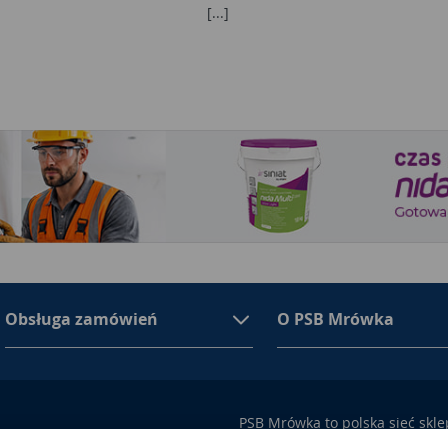
[...]
Obsługa zamówień
O PSB Mrówka
PSB Mrówka to polska sieć skl
asortymencie PSB Mrówka znajd