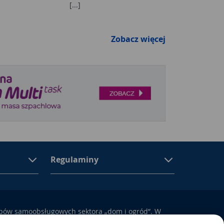
[...]
Zobacz więcej
Regulaminy
epów samoobsługowych sektora „dom i ogród”. W
ują się materiały budowlane, artykuły