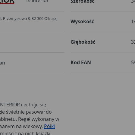
Ts Interior
Szerokość
3
 ul. Przemysłowa 3, 32-300 Olkusz,
Wysokość
1
Głębokość
3
Kod EAN
5
tan
 INTERIOR cechuje się
zie świetnie pasował do
abinetu. Regał wykonany w
zowanym na wiekowy.
Półki
ieścić na nich książki,