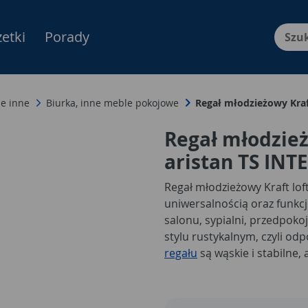
etki
Porady
Menu Produktów, nawigacja: E
e inne
Biurka, inne meble pokojowe
Regał młodzieżowy Kraf
Regał młodzież
aristan TS INT
Regał młodzieżowy Kraft lof
uniwersalnością oraz funkcj
salonu, sypialni, przedpok
stylu rustykalnym, czyli o
regału
są wąskie i stabilne,
kwiaty w wazonach, ozdobne 
zdjęciami. Idealnie spasow
półek nadadzą Twojemu wnę