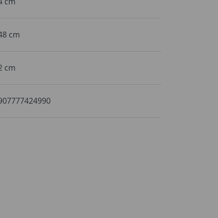
4 cm
48 cm
2 cm
907777424990