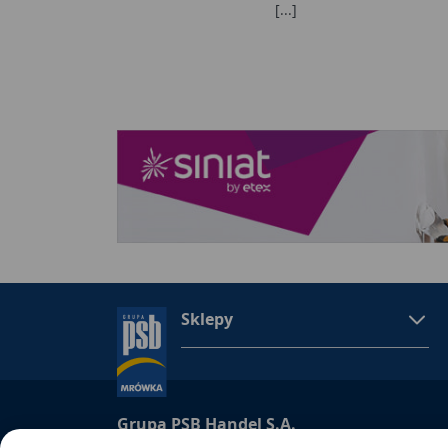
[...]
Sklepy
Grupa PSB Handel S.A.