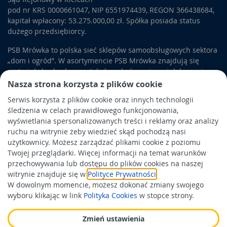
pod nr KRS 0000661047, NIP 6551974439, REGON 366438684,
kapitał wpłacony: 53.275.000,00 zł. Spółka posiada status
dużego przedsiębiorcy.
PSB Mrówka to polska sieć sklepów samoobsługowych sektora
„dom i ogród”. W asortymencie PSB Mrówka znajdują się
materiały budowlane, artykuły wykończeniowe i dekoracyjne,
wyposażenie łazienek i kuchni, elektronarzędzia, a także
Nasza strona korzysta z plików cookie
artykuły związane z ogrodem i otoczeniem domu.
Serwis korzysta z plików cookie oraz innych technologii
śledzenia w celach prawidłowego funkcjonowania,
Obowiązek informacyjny
wyświetlania spersonalizowanych treści i reklamy oraz analizy
Polityka prywatności
ruchu na witrynie żeby wiedzieć skąd pochodzą nasi
użytkownicy. Możesz zarządzać plikami cookie z poziomu
Polityka Cookies
Twojej przeglądarki. Więcej informacji na temat warunków
Odbiór zużytego sprzętu
przechowywania lub dostępu do plików cookies na naszej
witrynie znajduje się w
Polityce Prywatności
.
W dowolnym momencie, możesz dokonać zmiany swojego
Wspierają nas:
wyboru klikając w link
Polityka Cookies
w stopce strony.
Zmień ustawienia