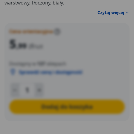
warstwowy, tłoczony, biały.
Czytaj więcej
Cena orientacyjna
?
5
,99
zł
/szt
Dostępny w
137
sklepach
Sprawdź cenę i dostępność
Dodaj do koszyka