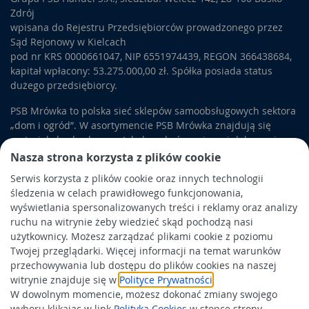
Zdrój
wpisana do Rejestru Przedsiębiorców prowadzonego przez
Sąd Rejonowy w Kielcach
pod nr KRS 0000661047, NIP 6551974439, REGON 366438684,
kapitał wpłacony: 53.275.000,00 zł. Spółka posiada status
dużego przedsiębiorcy.
PSB Mrówka to polska sieć sklepów samoobsługowych sektora
„dom i ogród”. W asortymencie PSB Mrówka znajdują się
materiały budowlane, artykuły wykończeniowe i dekoracyjne,
wyposażenie łazienek i kuchni, elektronarzędzia, a także
Nasza strona korzysta z plików cookie
artykuły związane z ogrodem i otoczeniem domu.
Serwis korzysta z plików cookie oraz innych technologii
śledzenia w celach prawidłowego funkcjonowania,
Obowiązek informacyjny
wyświetlania spersonalizowanych treści i reklamy oraz analizy
Polityka prywatności
ruchu na witrynie żeby wiedzieć skąd pochodzą nasi
użytkownicy. Możesz zarządzać plikami cookie z poziomu
Polityka Cookies
Twojej przeglądarki. Więcej informacji na temat warunków
Odbiór zużytego sprzętu
przechowywania lub dostępu do plików cookies na naszej
witrynie znajduje się w
Polityce Prywatności
.
W dowolnym momencie, możesz dokonać zmiany swojego
Wspierają nas:
wyboru klikając w link
Polityka Cookies
w stopce strony.