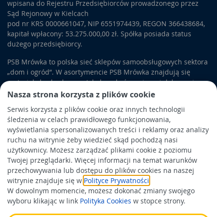
wpisana do Rejestru Przedsiębiorców prowadzonego przez
Sąd Rejonowy w Kielcach
pod nr KRS 0000661047, NIP 6551974439, REGON 366438684,
kapitał wpłacony: 53.275.000,00 zł. Spółka posiada status
dużego przedsiębiorcy.
PSB Mrówka to polska sieć sklepów samoobsługowych sektora
„dom i ogród”. W asortymencie PSB Mrówka znajdują się
materiały budowlane, artykuły wykończeniowe i dekoracyjne,
wyposażenie łazienek i kuchni, elektronarzędzia, a także
Nasza strona korzysta z plików cookie
artykuły związane z ogrodem i otoczeniem domu.
Serwis korzysta z plików cookie oraz innych technologii
śledzenia w celach prawidłowego funkcjonowania,
Obowiązek informacyjny
wyświetlania spersonalizowanych treści i reklamy oraz analizy
Polityka prywatności
ruchu na witrynie żeby wiedzieć skąd pochodzą nasi
użytkownicy. Możesz zarządzać plikami cookie z poziomu
Polityka Cookies
Twojej przeglądarki. Więcej informacji na temat warunków
Odbiór zużytego sprzętu
przechowywania lub dostępu do plików cookies na naszej
witrynie znajduje się w
Polityce Prywatności
.
W dowolnym momencie, możesz dokonać zmiany swojego
Wspierają nas:
wyboru klikając w link
Polityka Cookies
w stopce strony.