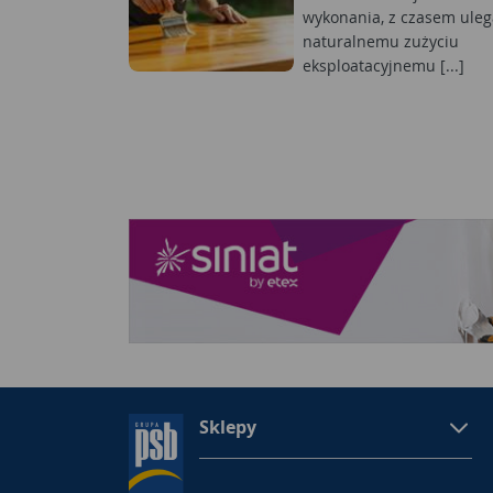
wykonania, z czasem uleg
naturalnemu zużyciu
eksploatacyjnemu [...]
Sklepy