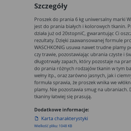
Szczegóły
Proszek do prania 6 kg uniwersalny marki
jest do prania białych i kolorowych tkanin. P
działa już od 20stopniC, gwarantując Ci osz
rezultaty. Dzięki zaawansowanej formule pr
WASCHKONIG usuwa nawet trudne plamy po
czy trawie, pozostawiając ubrania czyste i św
długotrwały zapach, który pozostaje na pra
do prania różnych rodzajów tkanin w tym baw
wełny itp., oraz zarówno jasnych, jak i cie
formuła sprawia, że proszek wnika we włókn
plamy. Nie pozostawia smug na ubraniach. 
tkaniny łatwiej się prasują.
Dodatkowe informacje:
Karta charakterystyki
Wielkość pliku: 1048 KB