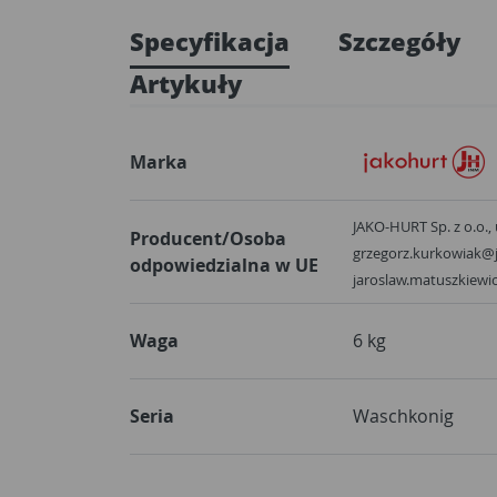
Specyfikacja
Szczegóły
Artykuły
Marka
JAKO-HURT Sp. z o.o., 
Producent/Osoba
grzegorz.kurkowiak@j
odpowiedzialna w UE
jaroslaw.matuszkiewi
Waga
6 kg
Seria
Waschkonig