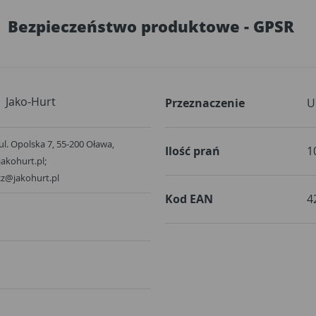
Bezpieczeństwo produktowe - GPSR
Jako-Hurt
Przeznaczenie
U
ul. Opolska 7, 55-200 Oława,
Ilość prań
1
akohurt.pl;
cz@jakohurt.pl
Kod EAN
4