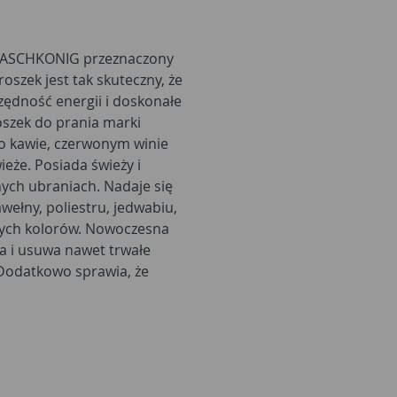
 WASCHKONIG przeznaczony
roszek jest tak skuteczny, że
czędność energii i doskonałe
oszek do prania marki
 kawie, czerwonym winie
ieże. Posiada świeży i
nych ubraniach. Nadaje się
ełny, poliestru, jedwabiu,
mnych kolorów. Nowoczesna
a i usuwa nawet trwałe
Dodatkowo sprawia, że