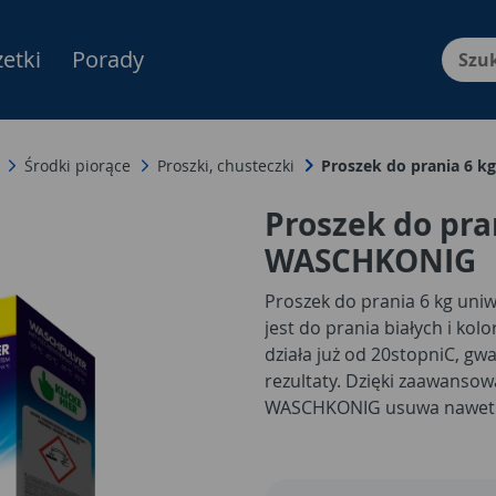
etki
Porady
Menu Produktów, nawigacja: E
Środki piorące
Proszki, chusteczki
Proszek do prania 6 
Proszek do pra
WASCHKONIG
Proszek do prania 6 kg un
jest do prania białych i kol
działa już od 20stopniC, gw
rezultaty. Dzięki zaawanso
WASCHKONIG usuwa nawet t
czy trawie, pozostawiając ub
długotrwały zapach, który p
do prania różnych rodzajów 