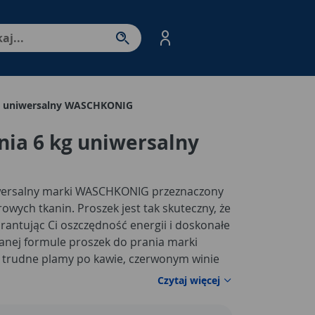
nter - przejdź do strony produktów. Spacja – otwórz/zamkni
kg uniwersalny WASCHKONIG
nia 6 kg uniwersalny
iwersalny marki WASCHKONIG przeznaczony
orowych tkanin. Proszek jest tak skuteczny, że
arantując Ci oszczędność energii i doskonałe
wanej formule proszek do prania marki
rudne plamy po kawie, czerwonym winie
rania czyste i świeże. Posiada świeży i
Czytaj więcej
ozostaje na pranych ubraniach. Nadaje się
tkanin w tym bawełny, poliestru, jedwabiu,