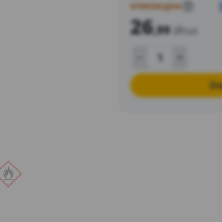
orientacyjna
?
26
,99
zł
/szt
Do