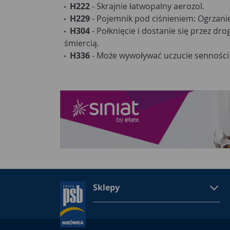
H222
- Skrajnie łatwopalny aerozol.
H229
- Pojemnik pod ciśnieniem: Ogrzani
H304
- Połknięcie i dostanie się przez d
śmiercią.
H336
- Może wywoływać uczucie senności 
Sklepy