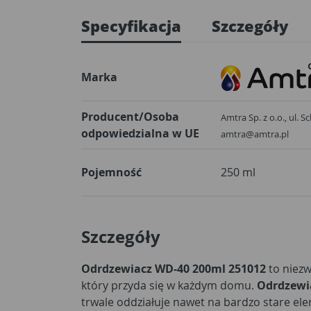
Specyfikacja
Szczegóły
Marka
Producent/Osoba
Amtra Sp. z o.o., ul. 
odpowiedzialna w UE
amtra@amtra.pl
Pojemność
250 ml
Szczegóły
Odrdzewiacz WD-40 200ml 251012
to niezw
który przyda się w każdym domu.
Odrdzewi
trwale oddziałuje nawet na bardzo stare e