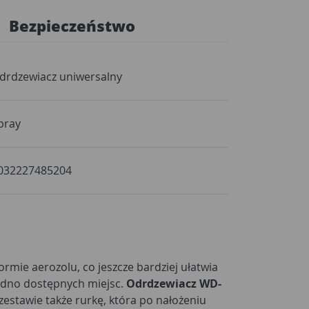
Bezpieczeństwo
drdzewiacz uniwersalny
pray
032227485204
ormie aerozolu, co jeszcze bardziej ułatwia
rudno dostępnych miejsc.
Odrdzewiacz WD-
estawie także rurkę, która po nałożeniu