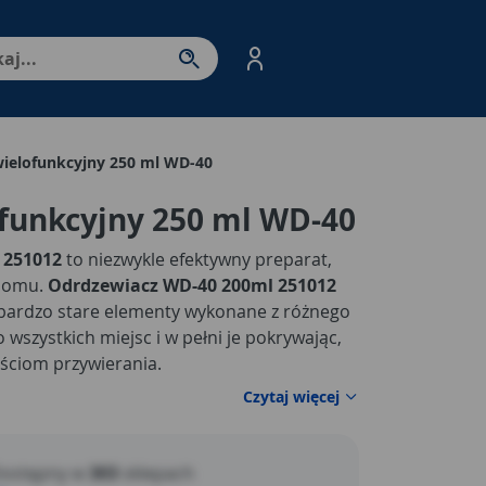
nter - przejdź do strony produktów. Spacja – otwórz/zamkni
wielofunkcyjny 250 ml WD-40
funkcyjny 250 ml WD-40
 251012
to niezwykle efektywny preparat,
 domu.
Odrdzewiacz WD-40 200ml 251012
 bardzo stare elementy wykonane z różnego
 wszystkich miejsc i w pełni je pokrywając,
ściom przywierania.
Czytaj więcej
ostępny w
303
sklepach