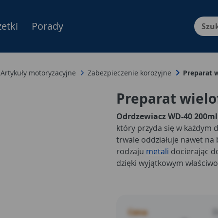
etki
Porady
Menu Produktów, nawigacja: E
Artykuły motoryzacyjne
Zabezpieczenie korozyjne
Preparat 
Preparat wielo
Odrdzewiacz WD-40 200ml
który przyda się w każdym
trwale oddziałuje nawet na
rodzaju
metali
docierając do
dzięki wyjątkowym właściwo
Cena
D