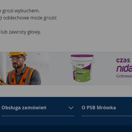
e grozi wybuchem.
rogi oddechowe może grozić
lub zawroty głowy.
Obsługa zamówień
O PSB Mrówka