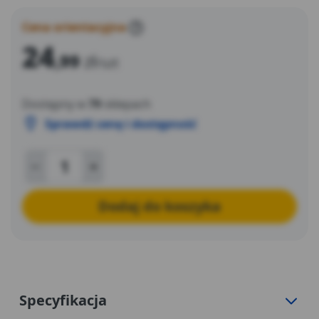
Cena orientacyjna
?
24
,99
zł
/szt
Dostępny w
79
sklepach
Sprawdź cenę i dostępność
Dodaj do koszyka
Specyfikacja