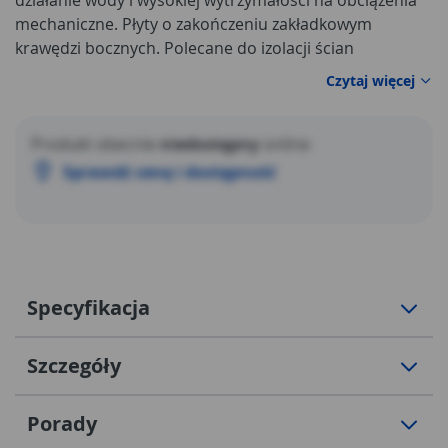
działanie wody i wysokiej wytrzymałości na obciążenia
mechaniczne. Płyty o zakończeniu zakładkowym
krawędzi bocznych. Polecane do izolacji ścian
fundamentowych oraz dachów płaskich.
Czytaj więcej
Produkt obecnie
niedostępny
online
Sprawdź cenę i dostępność
Specyfikacja
Szczegóły
Porady