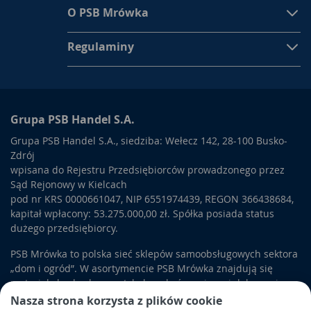
O PSB Mrówka
Regulaminy
Grupa PSB Handel S.A.
Grupa PSB Handel S.A., siedziba: Wełecz 142, 28-100 Busko-
Zdrój
wpisana do Rejestru Przedsiębiorców prowadzonego przez
Sąd Rejonowy w Kielcach
pod nr KRS 0000661047, NIP 6551974439, REGON 366438684,
kapitał wpłacony: 53.275.000,00 zł. Spółka posiada status
dużego przedsiębiorcy.
PSB Mrówka to polska sieć sklepów samoobsługowych sektora
„dom i ogród”. W asortymencie PSB Mrówka znajdują się
materiały budowlane, artykuły wykończeniowe i dekoracyjne,
wyposażenie łazienek i kuchni, elektronarzędzia, a także
Nasza strona korzysta z plików cookie