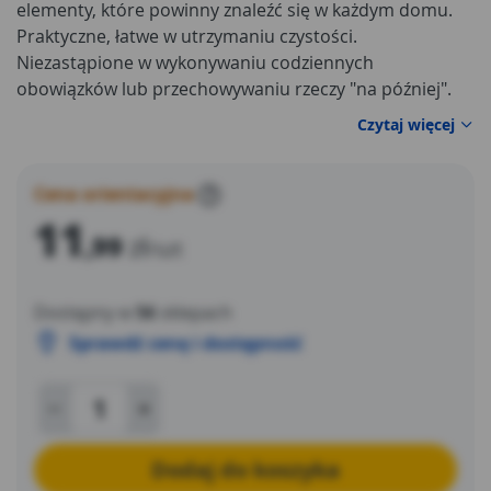
elementy, które powinny znaleźć się w każdym domu.
Praktyczne, łatwe w utrzymaniu czystości.
Niezastąpione w wykonywaniu codziennych
obowiązków lub przechowywaniu rzeczy "na później".
Wykonane z wysokiej jakości tworzywa są gwarancją
Czytaj więcej
trwałości i niezawodności. Odporne na pęknięcia i
zarysowania.
Cena orientacyjna
?
11
,99
zł
/szt
Dostępny w
56
sklepach
Sprawdź cenę i dostępność
Dodaj do koszyka