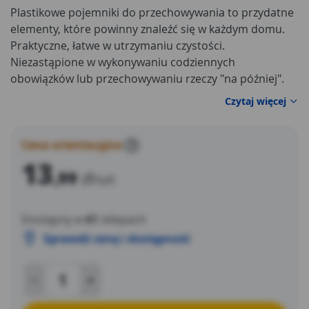
Plastikowe pojemniki do przechowywania to przydatne
elementy, które powinny znaleźć się w każdym domu.
Praktyczne, łatwe w utrzymaniu czystości.
Niezastąpione w wykonywaniu codziennych
obowiązków lub przechowywaniu rzeczy "na później".
Wykonane z wysokiej jakości tworzywa są gwarancją
Czytaj więcej
trwałości i niezawodności. Odporne na pęknięcia i
zarysowania.
Cena orientacyjna
?
13
,99
zł
/szt
Dostępny w
61
sklepach
Sprawdź cenę i dostępność