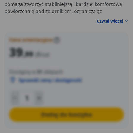
pomaga stworzyć stabilniejszą i bardziej komfortową
powierzchnię pod zbiornikiem, ograniczając
bezpośredni kontakt dna basenu z trawą, kostką,
Czytaj więcej
tarasem lub innym przygotowanym podłożem. Dzięki
piankowej strukturze podkład może zmniejszać ryzyko
przetarć, punktowych uszkodzeń oraz zabrudzeń
Cena orientacyjna
?
powstających od spodu basenu podczas sezonowego
39
,99
zł
użytkowania.
/szt
Dostępny w
31
sklepach
Sprawdź cenę i dostępność
Dodaj do koszyka