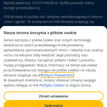
kapitał wpłacony: 53.275.000,00 zł. Spółka posiada status
dużego przedsiębiorcy.
PSB Mrówka to polska sieć sklepów samoobsługowych sektora
„dom i ogród”. W asortymencie PSB Mrówka znajdują się
materiały budowlane, artykuły wykończeniowe i dekoracyjne,
wyposażenie łazienek i kuchni, elektronarzędzia, a także
Nasza strona korzysta z plików cookie
artykuły związane z ogrodem i otoczeniem domu.
Serwis korzysta z plików cookie oraz innych technologii
śledzenia w celach prawidłowego funkcjonowania,
Obowiązek informacyjny
wyświetlania spersonalizowanych treści i reklamy oraz analizy
Polityka prywatności
ruchu na witrynie żeby wiedzieć skąd pochodzą nasi
użytkownicy. Możesz zarządzać plikami cookie z poziomu
Polityka Cookies
Twojej przeglądarki. Więcej informacji na temat warunków
Odbiór zużytego sprzętu
przechowywania lub dostępu do plików cookies na naszej
witrynie znajduje się w
Polityce Prywatności
.
W dowolnym momencie, możesz dokonać zmiany swojego
Wspierają nas:
wyboru klikając w link
Polityka Cookies
w stopce strony.
Zmień ustawienia
Zaakceptuj