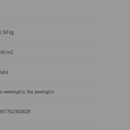
1,50 kg
,49 m2
 lata
o wewnątrz, Na zewnątrz
907762303828