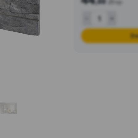
,00
zł
/op
Do