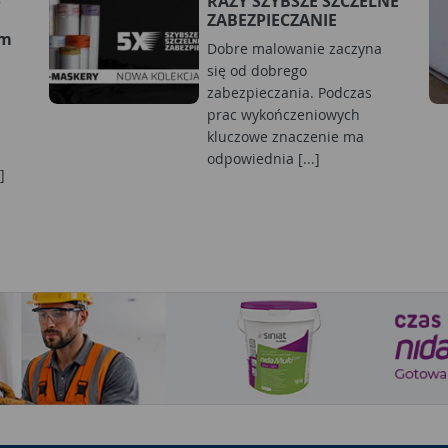
o
RAZY SZYBSZE SZCZELNE
ZABEZPIECZANIE
ym
Dobre malowanie zaczyna
się od dobrego
zabezpieczania. Podczas
prac wykończeniowych
kluczowe znaczenie ma
odpowiednia [...]
]