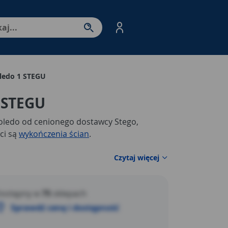
nter - przejdź do strony produktów. Spacja – otwórz/zamkni
oledo 1 STEGU
1 STEGU
oledo od cenionego dostawcy Stego,
ci są
wykończenia ścian
.
Czytaj więcej
ostępny w
75
sklepach
Sprawdź cenę i dostępność