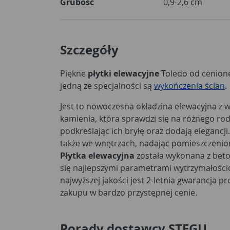
Grubość
0,9-2,6 cm
Szczegóły
Piękne
płytki elewacyjne
Toledo od cenion
jedną ze specjalności są
wykończenia ścian
.
Jest to nowoczesna okładzina elewacyjna z
kamienia, która sprawdzi się na różnego ro
podkreślając ich bryłę oraz dodają elegancji.
także we wnętrzach, nadając pomieszczenio
Płytka elewacyjna
została wykonana z beto
się najlepszymi parametrami wytrzymałości
najwyższej jakości jest 2-letnia gwarancja 
zakupu w bardzo przystępnej cenie.
Porady dostawcy STEGU