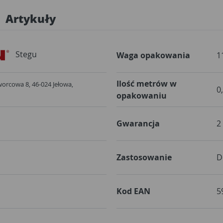
Artykuły
Stegu
Waga opakowania
1
Ilość metrów w
 Dworcowa 8, 46-024 Jełowa,
0
opakowaniu
Gwarancja
2
Zastosowanie
D
Kod EAN
5