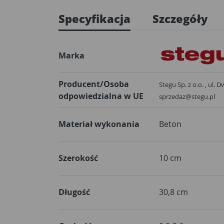
Specyfikacja
Szczegóły
Marka
Producent/Osoba
Stegu Sp. z o.o. , ul.
odpowiedzialna w UE
sprzedaz@stegu.pl
Materiał wykonania
Beton
Szerokość
10 cm
Długość
30,8 cm