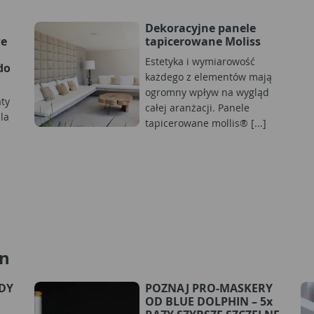
Dekoracyjne panele
we
tapicerowane Moliss
Estetyka i wymiarowość
do
każdego z elementów mają
ogromny wpływ na wygląd
aty
całej aranżacji. Panele
la
tapicerowane mollis® [...]
an
RDY
POZNAJ PRO-MASKERY
OD BLUE DOLPHIN – 5x