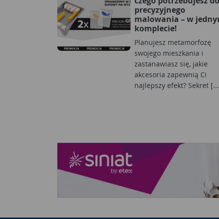
czego potrzebujesz d
precyzyjnego
malowania – w jedn
komplecie!
Planujesz metamorfozę
swojego mieszkania i
zastanawiasz się, jakie
akcesoria zapewnią Ci
najlepszy efekt? Sekret [...