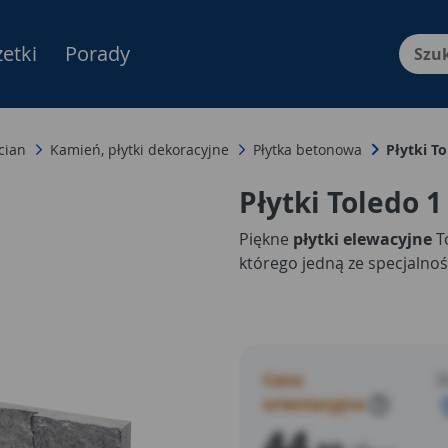
etki
Porady
Menu Produktów, nawigacja: E
cian
Kamień, płytki dekoracyjne
Płytka betonowa
Płytki T
Płytki Toledo 
Piękne
płytki elewacyjne
T
którego jedną ze specjalnoś
Cena
D
orientacyjna
?
44