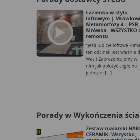
Łazienka w stylu
loftowym | Mrówko
Metamorfozy 4 | PSB
Mrówka - WSZYSTKO 
remontu
"Jeśli lubicie loftowe klim
ten odcinek jest właśnie d
Was ! Zaprezentujemy w
nim jak położyć cegłę na
jedną ze [...]
Porady w Wykończenia ści
Zestaw malarski HA
CERAMIK: Wszystko,