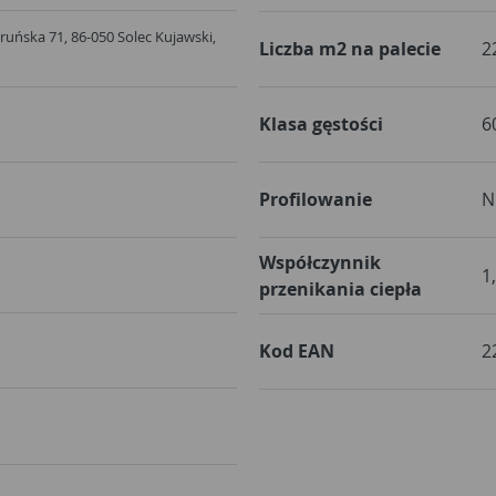
Toruńska 71, 86-050 Solec Kujawski,
Liczba m2 na palecie
2
Klasa gęstości
6
Profilowanie
N
Współczynnik
1
przenikania ciepła
Kod EAN
2