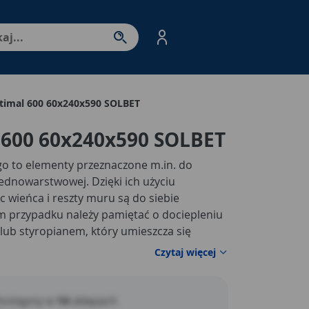
nter - przejdź do strony produktów. Spacja – otwórz/zamkni
ptimal 600 60x240x590 SOLBET
 600 60x240x590 SOLBET
o to elementy przeznaczone m.in. do
ednowarstwowej. Dzięki ich użyciu
c wieńca i reszty muru są do siebie
m przypadku należy pamiętać o dociepleniu
ub styropianem, który umieszcza się
ylewania wieńca). Płytki SOLBET pozwalają
Czytaj więcej
ierzchnię zewnętrzną ściany, co znacznie
 Można je murować na boku jako warstwę
m.
Dzięki temu, że beton komórkowy jest
ostępny w
14
sklepach