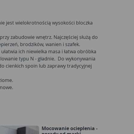
nie jest wielokrotnością wysokości bloczka
e przy zabudowie wnętrz. Najczęściej służą do
erzeń, brodzików, wanien i szafek.
ułatwia ich niewielka masa i łatwa obróbka
owanie typu N - gładnie. Do wykonywania
o cienkich spoin lub zaprawy tradycyjnej
ziome.
onowe.
Mocowanie ocieplenia -
porady od marki