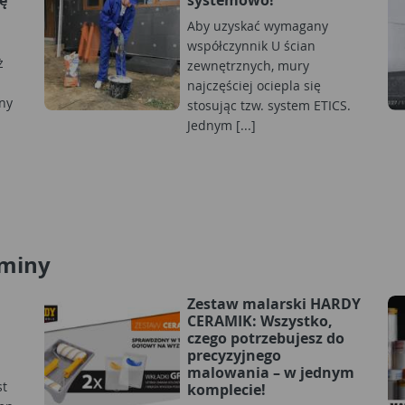
Aby uzyskać wymagany
współczynnik U ścian
ż
zewnętrznych, mury
najczęściej ociepla się
ny
stosując tzw. system ETICS.
Jednym [...]
ominy
Zestaw malarski HARDY
CERAMIK: Wszystko,
czego potrzebujesz do
precyzyjnego
malowania – w jednym
st
komplecie!