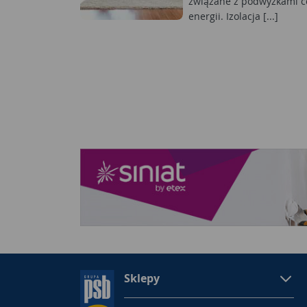
związane z podwyżkami c
energii. Izolacja [...]
Sklepy