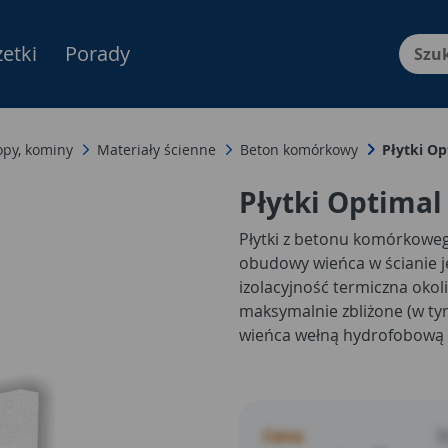
etki
Porady
Menu Produktów, nawigacja: E
ropy, kominy
Materiały ścienne
Beton komórkowy
Płytki O
Płytki Optimal
Płytki z betonu komórkoweg
obudowy wieńca w ścianie j
izolacyjność termiczna okoli
maksymalnie zbliżone (w ty
wieńca wełną hydrofobową l
między płytką a miejscem w
także uzyskać jednolitą pow
ułatwia tynkowanie murów.
wyrównawczą w murze 24c
Cena
D