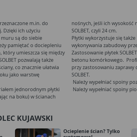
rzeznaczone m.in. do
nośnych, jeśli ich wysokość 
Dzięki ich użyciu
SOLBET, czyli 24 cm.
y muru są do siebie
Płytki wykorzystuje się takż
eży pamiętać o dociepleniu
wykonywania zabudowy przepi
 który umieszcza się między
Zastosowanie płytek SOLBET 
 SOLBET pozwalają także
betonu komórkowego. Profil
ciany, co znacznie ułatwia
przy zastosowaniu zaprawy d
oku jako warstwę
SOLBET.
Należy wypełniać spoiny po
riałem jednorodnym płytki
Należy wypełniać spoiny pi
jąc na boku) w ścianach
OLEC KUJAWSKI
Ocieplenie ścian? Tylko
ę
systemowo!