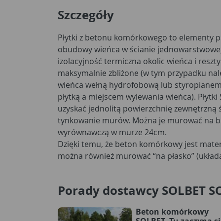
Szczegóły
Płytki z betonu komórkowego to elementy p
obudowy wieńca w ścianie jednowarstwowej. 
izolacyjność termiczna okolic wieńca i reszt
maksymalnie zbliżone (w tym przypadku nal
wieńca wełną hydrofobową lub styropianem,
płytką a miejscem wylewania wieńca). Płytki
uzyskać jednolitą powierzchnię zewnętrzną ś
tynkowanie murów. Można je murować na b
wyrównawczą w murze 24cm.
Dzięki temu, że beton komórkowy jest mate
można również murować “na płasko” (układa
Porady dostawcy SOLBET S
Beton komórkowy
SOLBET. Tu zaczyna si