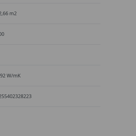
2,66 m2
00
,92 W/mK
255402328223