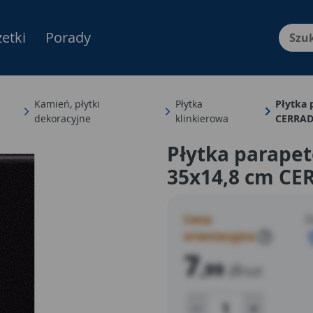
etki
Porady
Menu Produktów, nawigacja: E
Kamień, płytki
Płytka
Płytka 
dekoracyjne
klinkierowa
CERRA
Płytka parape
35x14,8 cm CE
Cena
D
orientacyjna
?
7
,99
zł
/szt