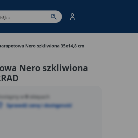
nter - przejdź do strony produktów. Spacja – otwórz/zamkni
parapetowa Nero szkliwiona 35x14,8 cm
D
towa Nero szkliwiona
RRAD
ostępny w
9
sklepach
Sprawdź cenę i dostępność