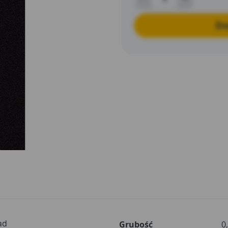
Do
ad
Grubość
0