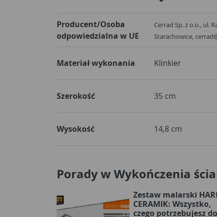
Producent/Osoba
Cerrad Sp. z o.o., ul.
odpowiedzialna w UE
Starachowice, cerra
Materiał wykonania
Klinkier
Szerokość
35 cm
Wysokość
14,8 cm
Porady w Wykończenia ści
Zestaw malarski HA
CERAMIK: Wszystko,
czego potrzebujesz d