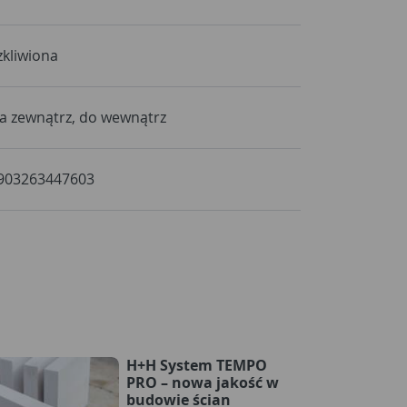
zkliwiona
a zewnątrz, do wewnątrz
903263447603
H+H System TEMPO
PRO – nowa jakość w
budowie ścian