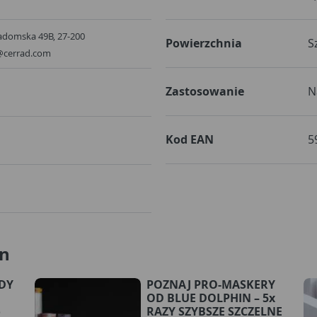
 Radomska 49B, 27-200
Powierzchnia
S
d@cerrad.com
Zastosowanie
N
Kod EAN
5
an
RDY
POZNAJ PRO-MASKERY
OD BLUE DOLPHIN – 5x
o
RAZY SZYBSZE SZCZELNE