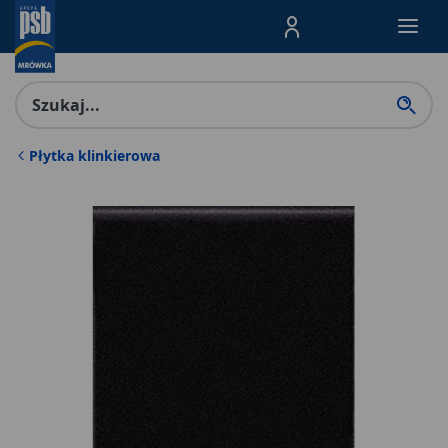
Menu Produktów, nawigacja: E
Płytka klinkierowa