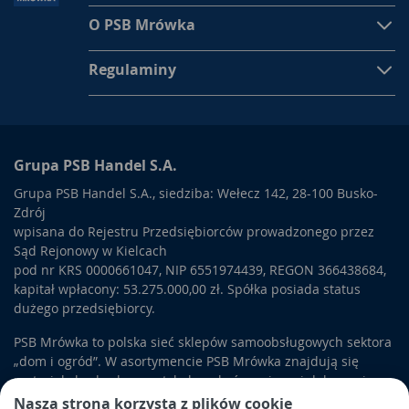
O PSB Mrówka
Regulaminy
Grupa PSB Handel S.A.
Grupa PSB Handel S.A., siedziba: Wełecz 142, 28-100 Busko-
Zdrój
wpisana do Rejestru Przedsiębiorców prowadzonego przez
Sąd Rejonowy w Kielcach
pod nr KRS 0000661047, NIP 6551974439, REGON 366438684,
kapitał wpłacony: 53.275.000,00 zł. Spółka posiada status
dużego przedsiębiorcy.
PSB Mrówka to polska sieć sklepów samoobsługowych sektora
„dom i ogród”. W asortymencie PSB Mrówka znajdują się
materiały budowlane, artykuły wykończeniowe i dekoracyjne,
wyposażenie łazienek i kuchni, elektronarzędzia, a także
Nasza strona korzysta z plików cookie