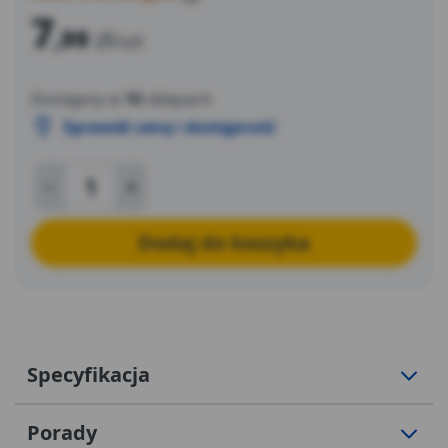
7
,99
zł
/szt
Dostępny w
10
sklepach
Sprawdź cenę i dostępność
Dodaj do koszyka
Specyfikacja
Porady