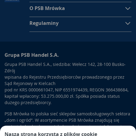
O PSB Mrówka
Regulaminy
Grupa PSB Handel S.A.
Grupa PSB Handel S.A., siedziba: Wełecz 142, 28-100 Busko-
Zdrój
wpisana do Rejestru Przedsiębiorców prowadzonego przez
Sąd Rejonowy w Kielcach
pod nr KRS 0000661047, NIP 6551974439, REGON 366438684,
kapitał wpłacony: 53.275.000,00 zł. Spółka posiada status
dużego przedsiębiorcy.
PSB Mrówka to polska sieć sklepów samoobsługowych sektora
„dom i ogród”. W asortymencie PSB Mrówka znajdują się
materiały budowlane, artykuły wykończeniowe i dekoracyjne,
wyposażenie łazienek i kuchni, elektronarzędzia, a także
Nasza strona korzysta z plików cookie