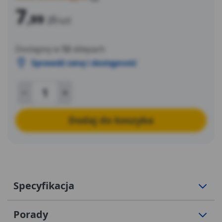
7
,99
zł
/szt
Dostępny w
12
sklepach
Sprawdź cenę i dostępność
Dodaj do koszyka
Specyfikacja
Porady