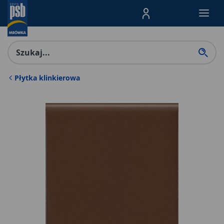
Menu Produktów, nawigacja: E
Płytka klinkierowa