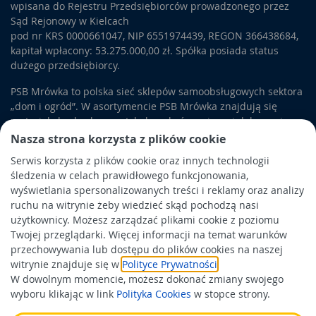
wpisana do Rejestru Przedsiębiorców prowadzonego przez
Sąd Rejonowy w Kielcach
pod nr KRS 0000661047, NIP 6551974439, REGON 366438684,
kapitał wpłacony: 53.275.000,00 zł. Spółka posiada status
dużego przedsiębiorcy.
PSB Mrówka to polska sieć sklepów samoobsługowych sektora
„dom i ogród”. W asortymencie PSB Mrówka znajdują się
materiały budowlane, artykuły wykończeniowe i dekoracyjne,
wyposażenie łazienek i kuchni, elektronarzędzia, a także
Nasza strona korzysta z plików cookie
artykuły związane z ogrodem i otoczeniem domu.
Serwis korzysta z plików cookie oraz innych technologii
śledzenia w celach prawidłowego funkcjonowania,
Obowiązek informacyjny
wyświetlania spersonalizowanych treści i reklamy oraz analizy
Polityka prywatności
ruchu na witrynie żeby wiedzieć skąd pochodzą nasi
użytkownicy. Możesz zarządzać plikami cookie z poziomu
Polityka Cookies
Twojej przeglądarki. Więcej informacji na temat warunków
Odbiór zużytego sprzętu
przechowywania lub dostępu do plików cookies na naszej
witrynie znajduje się w
Polityce Prywatności
.
W dowolnym momencie, możesz dokonać zmiany swojego
Wspierają nas:
wyboru klikając w link
Polityka Cookies
w stopce strony.