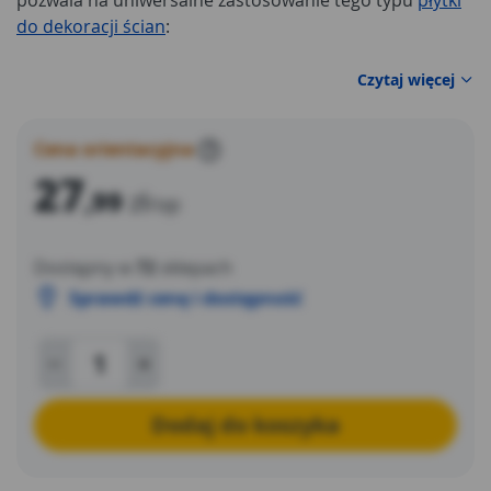
pozwala na uniwersalne zastosowanie tego typu
płytki
do dekoracji ścian
:
Czytaj więcej
Cena orientacyjna
?
27
,99
zł
/op
Dostępny w
72
sklepach
Sprawdź cenę i dostępność
Dodaj do koszyka