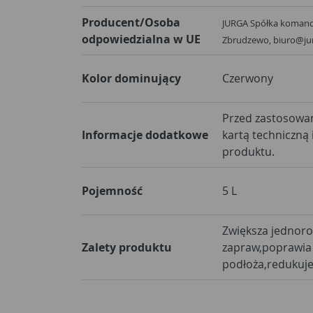
Producent/Osoba
JURGA Spółka komandy
odpowiedzialna w UE
Zbrudzewo, biuro@ju
Kolor dominujący
Czerwony
Przed zastosowan
Informacje dodatkowe
kartą techniczną 
produktu.
Pojemność
5 L
Zwiększa jednoro
Zalety produktu
zapraw,poprawia
podłoża,redukuje