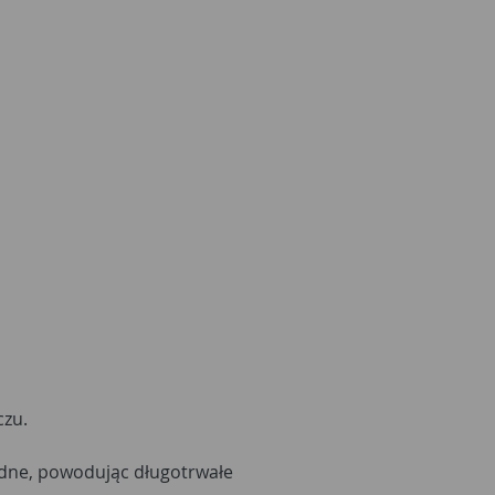
czu.
odne, powodując długotrwałe