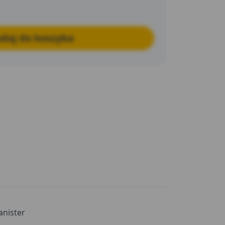
daj do koszyka
anister