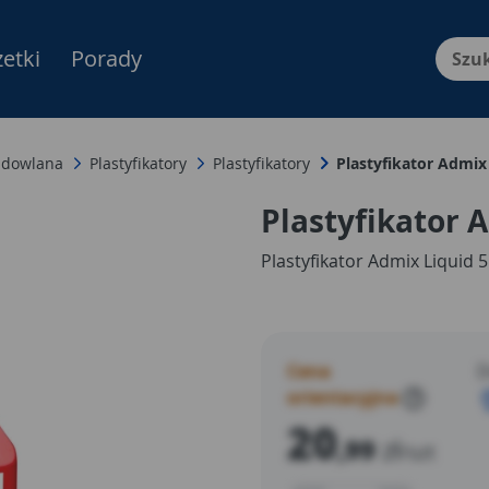
etki
Porady
Menu Produktów, nawigacja: E
udowlana
Plastyfikatory
Plastyfikatory
Plastyfikator Admix
Plastyfikator 
Plastyfikator Admix Liquid 
Cena
D
orientacyjna
?
20
,99
zł
/szt