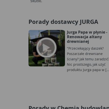
skutki.
Porady dostawcy JURGA
Jurga Papa w płynie -
Renowacja altany
drewnianej
"Przeciekający daszek?
Poszarzałe drewniane
ściany? Jak temu zaradzić
Nic prostszego, jak użyć
produktu Jurga papa w [..
Porady w Chemia budowla