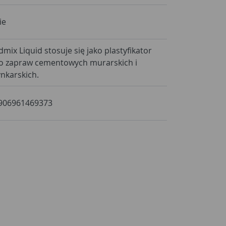
ie
dmix Liquid stosuje się jako plastyfikator
o zapraw cementowych murarskich i
ynkarskich.
906961469373