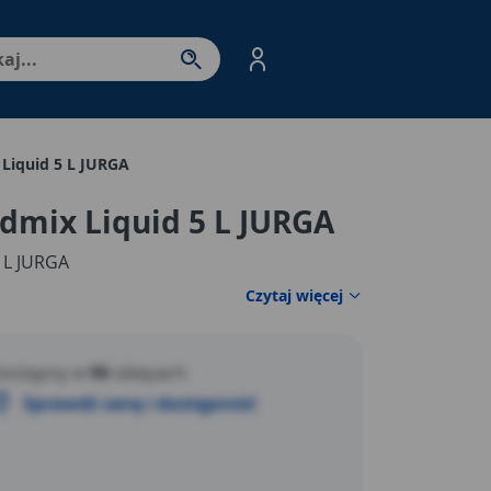
nter - przejdź do strony produktów. Spacja – otwórz/zamkni
 Liquid 5 L JURGA
Admix Liquid 5 L JURGA
5 L JURGA
Czytaj więcej
ostępny w
96
sklepach
Sprawdź cenę i dostępność