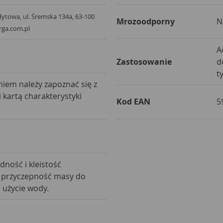
towa, ul. Śremska 134a, 63-100
Mrozoodporny
N
rga.com.pl
A
Zastosowanie
d
t
iem należy zapoznać się z
i kartą charakterystyki
Kod EAN
5
dność i kleistość
 przyczepność masy do
 użycie wody.