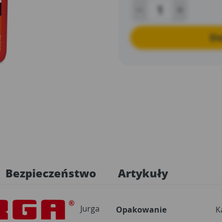
Do
Bezpieczeństwo
Artykuły
Jurga
Opakowanie
K