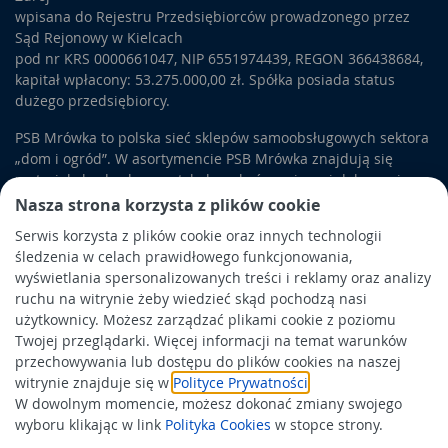
wpisana do Rejestru Przedsiębiorców prowadzonego przez
Sąd Rejonowy w Kielcach
pod nr KRS 0000661047, NIP 6551974439, REGON 366438684,
kapitał wpłacony: 53.275.000,00 zł. Spółka posiada status
dużego przedsiębiorcy.
PSB Mrówka to polska sieć sklepów samoobsługowych sektora
„dom i ogród”. W asortymencie PSB Mrówka znajdują się
materiały budowlane, artykuły wykończeniowe i dekoracyjne,
wyposażenie łazienek i kuchni, elektronarzędzia, a także
Nasza strona korzysta z plików cookie
artykuły związane z ogrodem i otoczeniem domu.
Serwis korzysta z plików cookie oraz innych technologii
śledzenia w celach prawidłowego funkcjonowania,
Obowiązek informacyjny
wyświetlania spersonalizowanych treści i reklamy oraz analizy
Polityka prywatności
ruchu na witrynie żeby wiedzieć skąd pochodzą nasi
użytkownicy. Możesz zarządzać plikami cookie z poziomu
Polityka Cookies
Twojej przeglądarki. Więcej informacji na temat warunków
Odbiór zużytego sprzętu
przechowywania lub dostępu do plików cookies na naszej
witrynie znajduje się w
Polityce Prywatności
.
W dowolnym momencie, możesz dokonać zmiany swojego
Wspierają nas:
wyboru klikając w link
Polityka Cookies
w stopce strony.