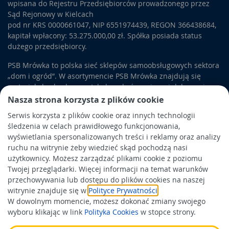
wpisana do Rejestru Przedsiębiorców prowadzonego przez
Sąd Rejonowy w Kielcach
pod nr KRS 0000661047, NIP 6551974439, REGON 366438684,
kapitał wpłacony: 53.275.000,00 zł. Spółka posiada status
dużego przedsiębiorcy.
PSB Mrówka to polska sieć sklepów samoobsługowych sektora
„dom i ogród”. W asortymencie PSB Mrówka znajdują się
materiały budowlane, artykuły wykończeniowe i dekoracyjne,
wyposażenie łazienek i kuchni, elektronarzędzia, a także
Nasza strona korzysta z plików cookie
artykuły związane z ogrodem i otoczeniem domu.
Serwis korzysta z plików cookie oraz innych technologii
śledzenia w celach prawidłowego funkcjonowania,
Obowiązek informacyjny
wyświetlania spersonalizowanych treści i reklamy oraz analizy
Polityka prywatności
ruchu na witrynie żeby wiedzieć skąd pochodzą nasi
użytkownicy. Możesz zarządzać plikami cookie z poziomu
Polityka Cookies
Twojej przeglądarki. Więcej informacji na temat warunków
Odbiór zużytego sprzętu
przechowywania lub dostępu do plików cookies na naszej
witrynie znajduje się w
Polityce Prywatności
.
W dowolnym momencie, możesz dokonać zmiany swojego
Wspierają nas:
wyboru klikając w link
Polityka Cookies
w stopce strony.