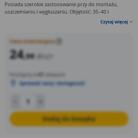
Posiada szerokie zastosowanie przy do montażu,
uszczelnianiu i wygłuszaniu. Objętość: 35–40 l
(swobodnie spieniony) (750 ml)
Czytaj więcej
Cena orientacyjna
?
24
,99
zł
/SZT
Dostępny w
67
sklepach
Sprawdź cenę i dostępność
Dodaj do koszyka