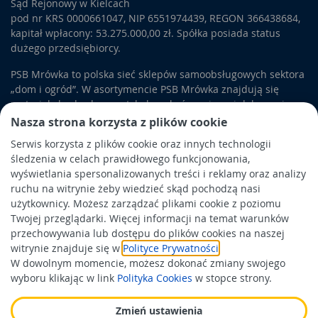
Sąd Rejonowy w Kielcach
pod nr KRS 0000661047, NIP 6551974439, REGON 366438684,
kapitał wpłacony: 53.275.000,00 zł. Spółka posiada status
dużego przedsiębiorcy.
PSB Mrówka to polska sieć sklepów samoobsługowych sektora
„dom i ogród”. W asortymencie PSB Mrówka znajdują się
materiały budowlane, artykuły wykończeniowe i dekoracyjne,
wyposażenie łazienek i kuchni, elektronarzędzia, a także
Nasza strona korzysta z plików cookie
artykuły związane z ogrodem i otoczeniem domu.
Serwis korzysta z plików cookie oraz innych technologii
śledzenia w celach prawidłowego funkcjonowania,
Obowiązek informacyjny
wyświetlania spersonalizowanych treści i reklamy oraz analizy
Polityka prywatności
ruchu na witrynie żeby wiedzieć skąd pochodzą nasi
użytkownicy. Możesz zarządzać plikami cookie z poziomu
Polityka Cookies
Twojej przeglądarki. Więcej informacji na temat warunków
Odbiór zużytego sprzętu
przechowywania lub dostępu do plików cookies na naszej
witrynie znajduje się w
Polityce Prywatności
.
W dowolnym momencie, możesz dokonać zmiany swojego
Wspierają nas:
wyboru klikając w link
Polityka Cookies
w stopce strony.
Zmień ustawienia