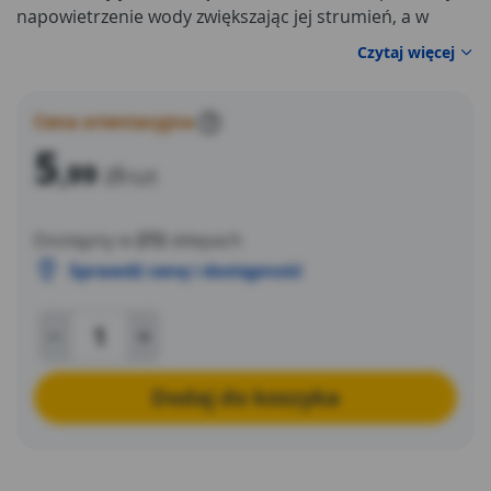
napowietrzenie wody zwiększając jej strumień, a w
efekcie zmniejszając zużycie.
Czytaj więcej
Cena orientacyjna
?
5
,99
zł
/szt
Dostępny w
272
sklepach
Sprawdź cenę i dostępność
Dodaj do koszyka