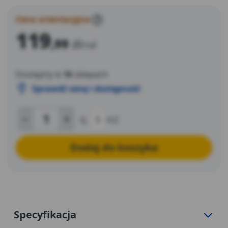
Cena orientacyjna
?
119
,99
zł
/rol
Dostępny w
16
sklepach
Sprawdź cenę i dostępność
tj.
5
m2
Dodaj do koszyka
Specyfikacja