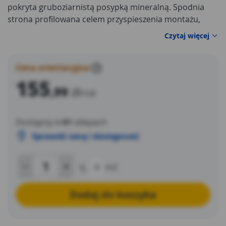
pokryta gruboziarnistą posypką mineralną. Spodnia
strona profilowana celem przyspieszenia montażu,
zabezpieczona folią z tworzywa sztucznego.
Czytaj więcej
Przeznaczona do jednowarstwowego stosowania lub
jako wierzchnia warstwa w wielowarstwowych
pokryciach dachowych. Nie jest przeznaczona do
Cena orientacyjna
?
pokryć dachowych pod uprawy roślinne.
155
,99
zł
/rol
Dostępny w
61
sklepach
Sprawdź cenę i dostępność
tj.
6
m2
Dodaj do koszyka