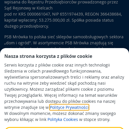
wpisana do Rejestru Przedsiębiorców prowadzonego przez
Sąd Rejonowy w Kielcach
pod nr KRS 0000661047, NIP 6551974439, REGON 366438684,
kapitał wpłacony: 53.275.000,00 zł. Spółka posiada status
dużego przedsiębiorcy.
PSB Mrówka to polska sieć sklepów samoobsługowych sektora
„dom i ogród”. W asortymencie PSB Mrówka znajdują się
materiały budowlane, artykuły wykończeniowe i dekoracyjne,
wyposażenie łazienek i kuchni, elektronarzędzia, a także
Nasza strona korzysta z plików cookie
artykuły związane z ogrodem i otoczeniem domu.
Serwis korzysta z plików cookie oraz innych technologii
śledzenia w celach prawidłowego funkcjonowania,
Obowiązek informacyjny
wyświetlania spersonalizowanych treści i reklamy oraz analizy
Polityka prywatności
ruchu na witrynie żeby wiedzieć skąd pochodzą nasi
użytkownicy. Możesz zarządzać plikami cookie z poziomu
Polityka Cookies
Twojej przeglądarki. Więcej informacji na temat warunków
Odbiór zużytego sprzętu
przechowywania lub dostępu do plików cookies na naszej
witrynie znajduje się w
Polityce Prywatności
.
W dowolnym momencie, możesz dokonać zmiany swojego
Wspierają nas:
wyboru klikając w link
Polityka Cookies
w stopce strony.