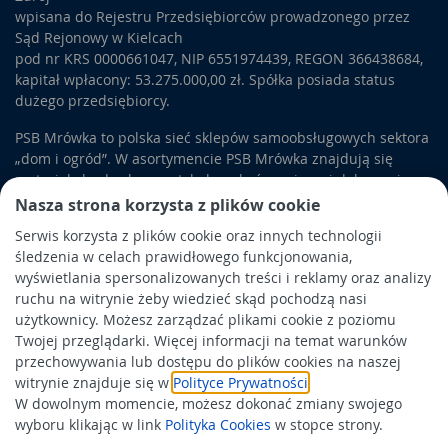
wpisana do Rejestru Przedsiębiorców prowadzonego przez
Sąd Rejonowy w Kielcach
pod nr KRS 0000661047, NIP 6551974439, REGON 366438684,
kapitał wpłacony: 53.275.000,00 zł. Spółka posiada status
dużego przedsiębiorcy.
PSB Mrówka to polska sieć sklepów samoobsługowych sektora
„dom i ogród”. W asortymencie PSB Mrówka znajdują się
materiały budowlane, artykuły wykończeniowe i dekoracyjne,
wyposażenie łazienek i kuchni, elektronarzędzia, a także
Nasza strona korzysta z plików cookie
artykuły związane z ogrodem i otoczeniem domu.
Serwis korzysta z plików cookie oraz innych technologii
śledzenia w celach prawidłowego funkcjonowania,
Obowiązek informacyjny
wyświetlania spersonalizowanych treści i reklamy oraz analizy
Polityka prywatności
ruchu na witrynie żeby wiedzieć skąd pochodzą nasi
użytkownicy. Możesz zarządzać plikami cookie z poziomu
Polityka Cookies
Twojej przeglądarki. Więcej informacji na temat warunków
Odbiór zużytego sprzętu
przechowywania lub dostępu do plików cookies na naszej
witrynie znajduje się w
Polityce Prywatności
.
W dowolnym momencie, możesz dokonać zmiany swojego
Wspierają nas:
wyboru klikając w link
Polityka Cookies
w stopce strony.