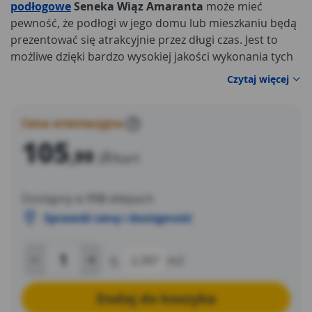
podłogowe
Seneka Wiąz Amaranta
może mieć
pewność, że podłogi w jego domu lub mieszkaniu będą
prezentować się atrakcyjnie przez długi czas. Jest to
możliwe dzięki bardzo wysokiej jakości wykonania tych
materiałów.
Czytaj więcej
Cena orientacyjna
?
105
,99
zł
/kart
Dostępny w
113
sklepach
Sprawdź cenę i dostępność
tj.
2,397
m2
Dodaj do koszyka