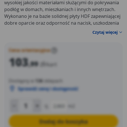
wysokiej jakości materiałami służącymi do pokrywania
podłóg w domach, mieszkaniach i innych wnętrzach.
Wykonano je na bazie solidnej płyty HDF zapewniającej
dobre oparcie oraz odporność na nacisk, uszkodzenia
mechaniczne i wiele innych czynników.
Czytaj więcej
Cena orientacyjna
?
103
,99
zł
/kart
Dostępny w
136
sklepach
Sprawdź cenę i dostępność
tj.
2,663
m2
Dodaj do koszyka