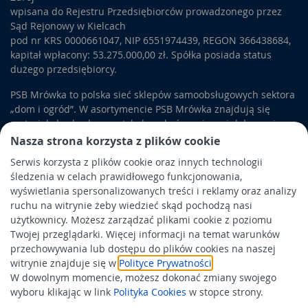
wpisana do Rejestru Przedsiębiorców prowadzonego przez
Sąd Rejonowy w Kielcach
pod nr KRS 0000661047, NIP 6551974439, REGON 366438684,
kapitał wpłacony: 53.275.000,00 zł. Spółka posiada status
dużego przedsiębiorcy.
PSB Mrówka to polska sieć sklepów samoobsługowych sektora
„dom i ogród”. W asortymencie PSB Mrówka znajdują się
materiały budowlane, artykuły wykończeniowe i dekoracyjne,
wyposażenie łazienek i kuchni, elektronarzędzia, a także
Nasza strona korzysta z plików cookie
artykuły związane z ogrodem i otoczeniem domu.
Serwis korzysta z plików cookie oraz innych technologii
śledzenia w celach prawidłowego funkcjonowania,
Obowiązek informacyjny
wyświetlania spersonalizowanych treści i reklamy oraz analizy
Polityka prywatności
ruchu na witrynie żeby wiedzieć skąd pochodzą nasi
użytkownicy. Możesz zarządzać plikami cookie z poziomu
Polityka Cookies
Twojej przeglądarki. Więcej informacji na temat warunków
Odbiór zużytego sprzętu
przechowywania lub dostępu do plików cookies na naszej
witrynie znajduje się w
Polityce Prywatności
.
W dowolnym momencie, możesz dokonać zmiany swojego
Wspierają nas:
wyboru klikając w link
Polityka Cookies
w stopce strony.