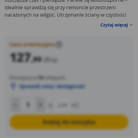
oszczędza czas i pieniądze. Panele są wodoodporne –
idealnie sprawdzą się przy remoncie przestrzeni
narażonych na wilgoć. Utrzymanie ściany w czystości
również nie będzie problemem! Wystarczy szmatka i
Czytaj więcej
zwykły płyn myjący.
Cena orientacyjna
?
127
,99
zł
/op
Dostępny w
56
sklepach
Sprawdź cenę i dostępność
tj.
2,65
m2
Dodaj do koszyka