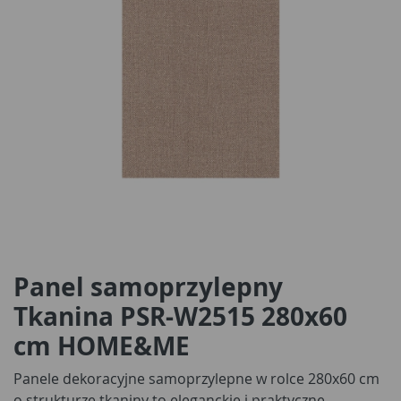
Panel samoprzylepny
Tkanina PSR-W2515 280x60
cm HOME&ME
Panele dekoracyjne samoprzylepne w rolce 280x60 cm
o strukturze tkaniny to eleganckie i praktyczne