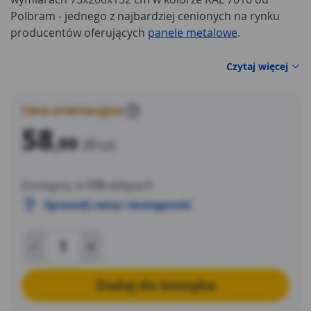
Polbram - jednego z najbardziej cenionych na rynku
producentów oferujących
panele metalowe
.
Czytaj więcej
Cena orientacyjna
?
58
,99
zł
/szt
Dostępny w
115
sklepach
Sprawdź cenę i dostępność
Dodaj do koszyka