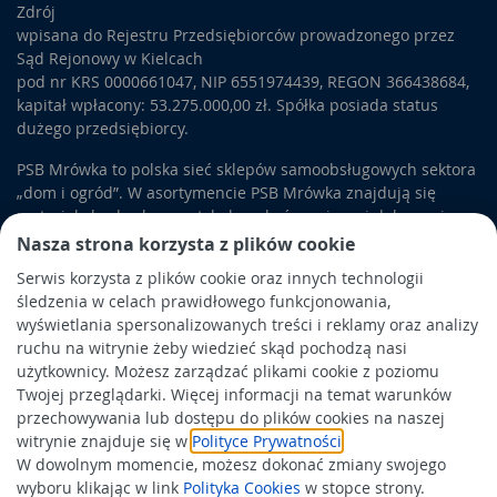
Zdrój
wpisana do Rejestru Przedsiębiorców prowadzonego przez
Sąd Rejonowy w Kielcach
pod nr KRS 0000661047, NIP 6551974439, REGON 366438684,
kapitał wpłacony: 53.275.000,00 zł. Spółka posiada status
dużego przedsiębiorcy.
PSB Mrówka to polska sieć sklepów samoobsługowych sektora
„dom i ogród”. W asortymencie PSB Mrówka znajdują się
materiały budowlane, artykuły wykończeniowe i dekoracyjne,
wyposażenie łazienek i kuchni, elektronarzędzia, a także
Nasza strona korzysta z plików cookie
artykuły związane z ogrodem i otoczeniem domu.
Serwis korzysta z plików cookie oraz innych technologii
śledzenia w celach prawidłowego funkcjonowania,
Obowiązek informacyjny
wyświetlania spersonalizowanych treści i reklamy oraz analizy
Polityka prywatności
ruchu na witrynie żeby wiedzieć skąd pochodzą nasi
użytkownicy. Możesz zarządzać plikami cookie z poziomu
Polityka Cookies
Twojej przeglądarki. Więcej informacji na temat warunków
Odbiór zużytego sprzętu
przechowywania lub dostępu do plików cookies na naszej
witrynie znajduje się w
Polityce Prywatności
.
W dowolnym momencie, możesz dokonać zmiany swojego
Wspierają nas:
wyboru klikając w link
Polityka Cookies
w stopce strony.