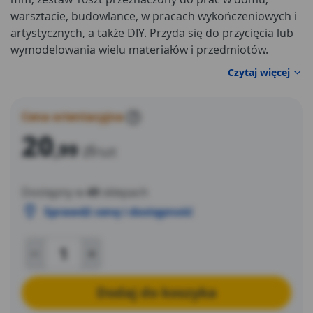
warsztacie, budowlance, w pracach wykończeniowych i
artystycznych, a także DIY. Przyda się do przycięcia lub
wymodelowania wielu materiałów i przedmiotów.
Ostrza te są wybitnie ostre i zostały wykonane ze stali
Czytaj więcej
SK2. Ukośne zakończenie ułatwia precyzyjne cięcie.
Zestaw pozwala łatwo i szybko zastąpić zużyte ostrze
kolejnym. Lekki i niewielkich rozmiarów jest idealny do
Cena orientacyjna
?
transportu.
20
,99
zł
/szt
Dostępny w
49
sklepach
Sprawdź cenę i dostępność
Dodaj do koszyka