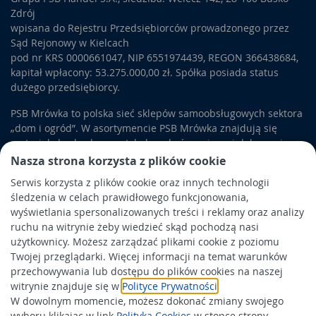
Zdrój
wpisana do Rejestru Przedsiębiorców prowadzonego przez
Sąd Rejonowy w Kielcach
pod nr KRS 0000661047, NIP 6551974439, REGON 366438684,
kapitał wpłacony: 53.275.000,00 zł. Spółka posiada status
dużego przedsiębiorcy.
PSB Mrówka to polska sieć sklepów samoobsługowych sektora
„dom i ogród”. W asortymencie PSB Mrówka znajdują się
materiały budowlane, artykuły wykończeniowe i dekoracyjne,
wyposażenie łazienek i kuchni, elektronarzędzia, a także
Nasza strona korzysta z plików cookie
artykuły związane z ogrodem i otoczeniem domu.
Serwis korzysta z plików cookie oraz innych technologii
śledzenia w celach prawidłowego funkcjonowania,
Obowiązek informacyjny
wyświetlania spersonalizowanych treści i reklamy oraz analizy
Polityka prywatności
ruchu na witrynie żeby wiedzieć skąd pochodzą nasi
użytkownicy. Możesz zarządzać plikami cookie z poziomu
Polityka Cookies
Twojej przeglądarki. Więcej informacji na temat warunków
Odbiór zużytego sprzętu
przechowywania lub dostępu do plików cookies na naszej
witrynie znajduje się w
Polityce Prywatności
.
W dowolnym momencie, możesz dokonać zmiany swojego
Wspierają nas:
wyboru klikając w link
Polityka Cookies
w stopce strony.