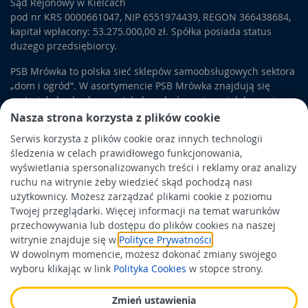
Sąd Rejonowy w Kielcach
pod nr KRS 0000661047, NIP 6551974439, REGON 366438684,
kapitał wpłacony: 53.275.000,00 zł. Spółka posiada status
dużego przedsiębiorcy.
PSB Mrówka to polska sieć sklepów samoobsługowych sektora
„dom i ogród”. W asortymencie PSB Mrówka znajdują się
materiały budowlane, artykuły wykończeniowe i dekoracyjne,
wyposażenie łazienek i kuchni, elektronarzędzia, a także
Nasza strona korzysta z plików cookie
artykuły związane z ogrodem i otoczeniem domu.
Serwis korzysta z plików cookie oraz innych technologii
śledzenia w celach prawidłowego funkcjonowania,
Obowiązek informacyjny
wyświetlania spersonalizowanych treści i reklamy oraz analizy
Polityka prywatności
ruchu na witrynie żeby wiedzieć skąd pochodzą nasi
użytkownicy. Możesz zarządzać plikami cookie z poziomu
Polityka Cookies
Twojej przeglądarki. Więcej informacji na temat warunków
Odbiór zużytego sprzętu
przechowywania lub dostępu do plików cookies na naszej
witrynie znajduje się w
Polityce Prywatności
.
W dowolnym momencie, możesz dokonać zmiany swojego
Wspierają nas:
wyboru klikając w link
Polityka Cookies
w stopce strony.
Zmień ustawienia