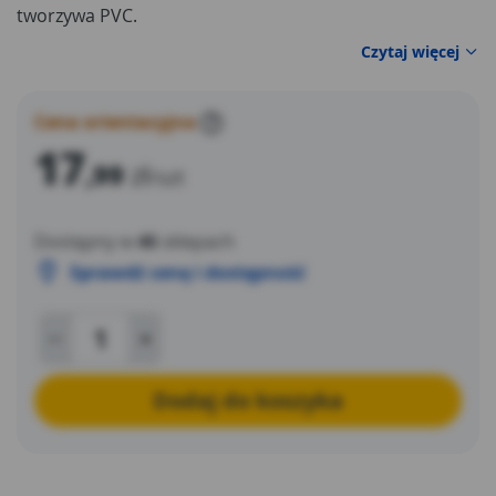
tworzywa PVC.
Czytaj więcej
Cena orientacyjna
?
17
,99
zł
/szt
Dostępny w
46
sklepach
Sprawdź cenę i dostępność
Dodaj do koszyka