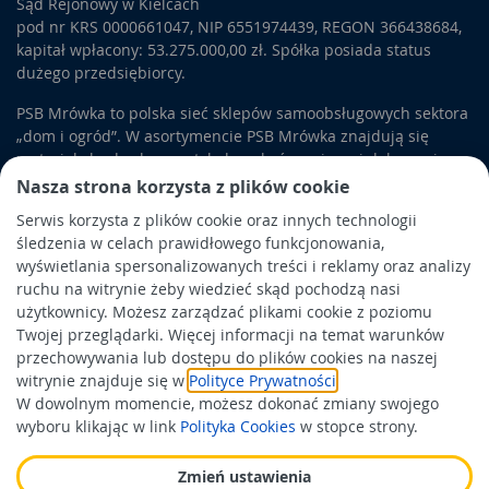
Sąd Rejonowy w Kielcach
pod nr KRS 0000661047, NIP 6551974439, REGON 366438684,
kapitał wpłacony: 53.275.000,00 zł. Spółka posiada status
dużego przedsiębiorcy.
PSB Mrówka to polska sieć sklepów samoobsługowych sektora
„dom i ogród”. W asortymencie PSB Mrówka znajdują się
materiały budowlane, artykuły wykończeniowe i dekoracyjne,
wyposażenie łazienek i kuchni, elektronarzędzia, a także
Nasza strona korzysta z plików cookie
artykuły związane z ogrodem i otoczeniem domu.
Serwis korzysta z plików cookie oraz innych technologii
śledzenia w celach prawidłowego funkcjonowania,
Obowiązek informacyjny
wyświetlania spersonalizowanych treści i reklamy oraz analizy
Polityka prywatności
ruchu na witrynie żeby wiedzieć skąd pochodzą nasi
użytkownicy. Możesz zarządzać plikami cookie z poziomu
Polityka Cookies
Twojej przeglądarki. Więcej informacji na temat warunków
Odbiór zużytego sprzętu
przechowywania lub dostępu do plików cookies na naszej
witrynie znajduje się w
Polityce Prywatności
.
W dowolnym momencie, możesz dokonać zmiany swojego
Wspierają nas:
wyboru klikając w link
Polityka Cookies
w stopce strony.
Zmień ustawienia