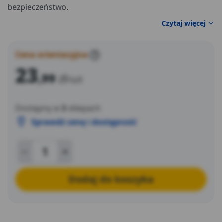
bezpieczeństwo.
Czytaj więcej
Cena orientacyjna
?
23
,99
zł
/szt
Dostępny w
3
sklepach
Sprawdź cenę i dostępność
Dodaj do koszyka