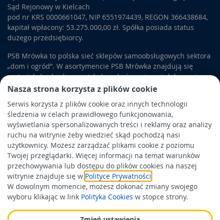
Sąd Rejonowy w Kielcach
pod nr KRS 0000661047, NIP 6551974439, REGON 366438684,
kapitał wpłacony: 53.275.000,00 zł. Spółka posiada status
dużego przedsiębiorcy.
PSB Mrówka to polska sieć sklepów samoobsługowych sektora
„dom i ogród”. W asortymencie PSB Mrówka znajdują się
materiały budowlane, artykuły wykończeniowe i dekoracyjne,
wyposażenie łazienek i kuchni, elektronarzędzia, a także
Nasza strona korzysta z plików cookie
artykuły związane z ogrodem i otoczeniem domu.
Serwis korzysta z plików cookie oraz innych technologii
śledzenia w celach prawidłowego funkcjonowania,
Obowiązek informacyjny
wyświetlania spersonalizowanych treści i reklamy oraz analizy
Polityka prywatności
ruchu na witrynie żeby wiedzieć skąd pochodzą nasi
użytkownicy. Możesz zarządzać plikami cookie z poziomu
Polityka Cookies
Twojej przeglądarki. Więcej informacji na temat warunków
Odbiór zużytego sprzętu
przechowywania lub dostępu do plików cookies na naszej
witrynie znajduje się w
Polityce Prywatności
.
W dowolnym momencie, możesz dokonać zmiany swojego
Wspierają nas:
wyboru klikając w link
Polityka Cookies
w stopce strony.
Zmień ustawienia