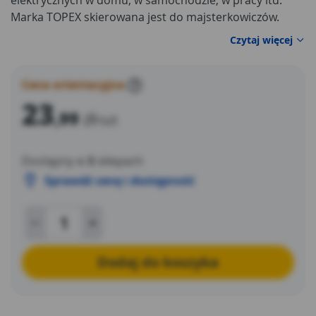
elektrycznych w domu, w samochodzie, w pracy itd.
Marka TOPEX skierowana jest do majsterkowiczów.
Czytaj więcej
Cena orientacyjna
?
23
,99
zł
/szt
Dostępny w
3
sklepach
Sprawdź cenę i dostępność
Dodaj do koszyka